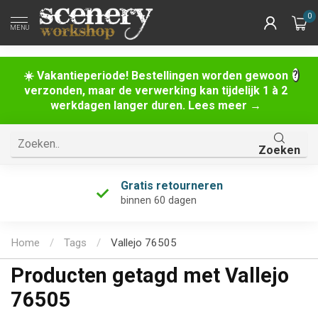
0
MENU
☀️ Vakantieperiode! Bestellingen worden gewoon
verzonden, maar de verwerking kan tijdelijk 1 à 2
werkdagen langer duren. Lees meer →
Zoeken
Gratis retourneren
binnen 60 dagen
Home
/
Tags
/
Vallejo 76505
Producten getagd met Vallejo
76505