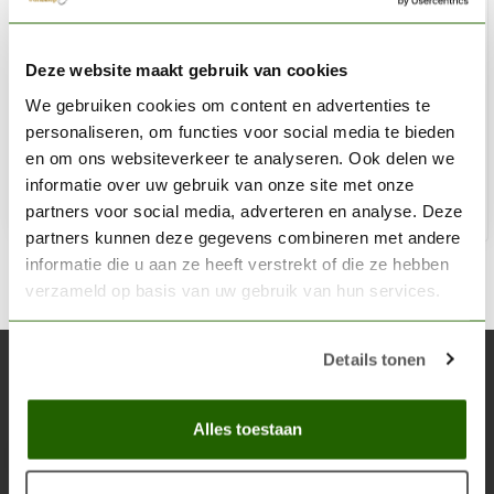
VALLEJO
Deze website maakt gebruik van cookies
Model Wash Light Rust - 35ml - 76505
We gebruiken cookies om content en advertenties te
€5,73
personaliseren, om functies voor social media te bieden
Niet op voorraad
en om ons websiteverkeer te analyseren. Ook delen we
informatie over uw gebruik van onze site met onze
partners voor social media, adverteren en analyse. Deze
partners kunnen deze gegevens combineren met andere
informatie die u aan ze heeft verstrekt of die ze hebben
verzameld op basis van uw gebruik van hun services.
Details tonen
Abonneer je op onze nieuwsbrief
Blijf op de hoogte over onze laatste acties
Alles toestaan
Abon