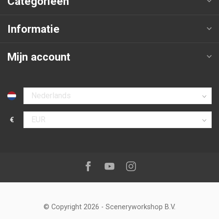
Categorieën
Informatie
Mijn account
Selecteer taal
€
Selecteer valuta
Volg ons op:
Facebook
Youtube
Instagram
© Copyright 2026
-
Sceneryworkshop B.V.