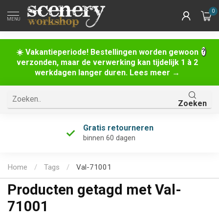
0
MENU
☀️ Vakantieperiode! Bestellingen worden gewoon
verzonden, maar de verwerking kan tijdelijk 1 à 2
werkdagen langer duren. Lees meer →
Zoeken
Gratis retourneren
binnen 60 dagen
Home
/
Tags
/
Val-71001
Producten getagd met Val-
71001