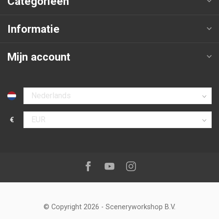
Categorieën
Informatie
Mijn account
Selecteer taal
€
Selecteer valuta
Volg ons op:
Facebook
Youtube
Instagram
© Copyright 2026
-
Sceneryworkshop B.V.