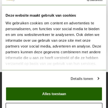
VALLEJO
Deze website maakt gebruik van cookies
Model Air White - 17ml - 71001
We gebruiken cookies om content en advertenties te
€2,89
personaliseren, om functies voor social media te bieden
Op voorraad
en om ons websiteverkeer te analyseren. Ook delen we
informatie over uw gebruik van onze site met onze
partners voor social media, adverteren en analyse. Deze
Toe
partners kunnen deze gegevens combineren met andere
informatie die u aan ze heeft verstrekt of die ze hebben
verzameld op basis van uw gebruik van hun services.
Details tonen
Abonneer je op onze nieuwsbrief
Blijf op de hoogte over onze laatste acties
Alles toestaan
Abon