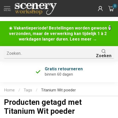
0
MENU
☀️ Vakantieperiode! Bestellingen worden gewoon
verzonden, maar de verwerking kan tijdelijk 1 à 2
werkdagen langer duren. Lees meer →
Zoeken
Gratis retourneren
binnen 60 dagen
Home
/
Tags
/
Titanium Wit poeder
Producten getagd met
Titanium Wit poeder