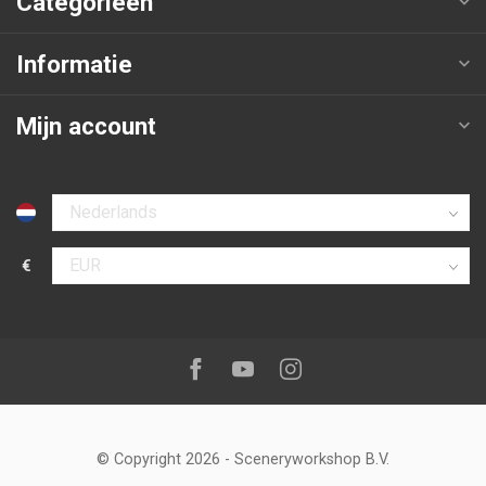
Categorieën
Informatie
Mijn account
Selecteer taal
€
Selecteer valuta
Volg ons op:
Facebook
Youtube
Instagram
© Copyright 2026
-
Sceneryworkshop B.V.