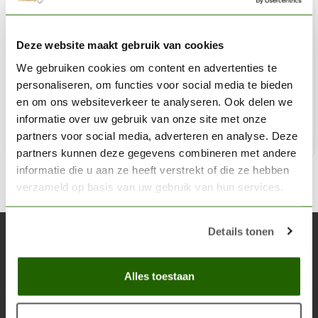
VALLEJO
Deze website maakt gebruik van cookies
Pigment Titanium White - 35ml - 73101
We gebruiken cookies om content en advertenties te
€4,60
personaliseren, om functies voor social media te bieden
Niet op voorraad
en om ons websiteverkeer te analyseren. Ook delen we
informatie over uw gebruik van onze site met onze
partners voor social media, adverteren en analyse. Deze
partners kunnen deze gegevens combineren met andere
informatie die u aan ze heeft verstrekt of die ze hebben
verzameld op basis van uw gebruik van hun services.
Details tonen
Abonneer je op onze nieuwsbrief
Blijf op de hoogte over onze laatste acties
Alles toestaan
Abon