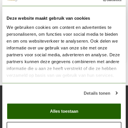
VALLEJO
Deze website maakt gebruik van cookies
Model Air Silver - 17ml - 71063
We gebruiken cookies om content en advertenties te
€3,06
personaliseren, om functies voor social media te bieden
Niet op voorraad
en om ons websiteverkeer te analyseren. Ook delen we
informatie over uw gebruik van onze site met onze
partners voor social media, adverteren en analyse. Deze
partners kunnen deze gegevens combineren met andere
informatie die u aan ze heeft verstrekt of die ze hebben
verzameld op basis van uw gebruik van hun services.
Details tonen
Abonneer je op onze nieuwsbrief
Blijf op de hoogte over onze laatste acties
Alles toestaan
Abon