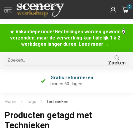
0
MENU
☀️ Vakantieperiode! Bestellingen worden gewoon
verzonden, maar de verwerking kan tijdelijk 1 à 2
werkdagen langer duren. Lees meer →
Zoeken
Gratis retourneren
binnen 60 dagen
Home
/
Tags
/
Technieken
Producten getagd met
Technieken