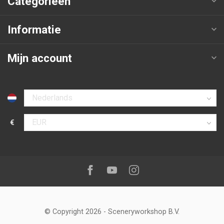
Categorieën
Informatie
Mijn account
Selecteer taal
€
Selecteer valuta
Volg ons op:
Facebook
Youtube
Instagram
© Copyright 2026
-
Sceneryworkshop B.V.