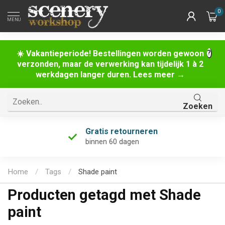
0
MENU
☀️ Vakantieperiode! Bestellingen worden gewoon
verzonden, maar de verwerking kan tijdelijk 1 à 2
werkdagen langer duren. Lees meer →
Zoeken
Gratis retourneren
binnen 60 dagen
Home
/
Tags
/
Shade paint
Producten getagd met Shade
paint