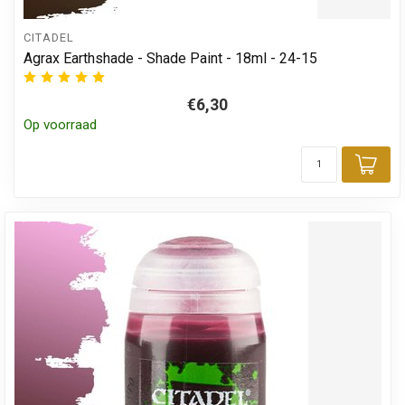
CITADEL
Agrax Earthshade - Shade Paint - 18ml - 24-15
€6,30
Op voorraad
Toe