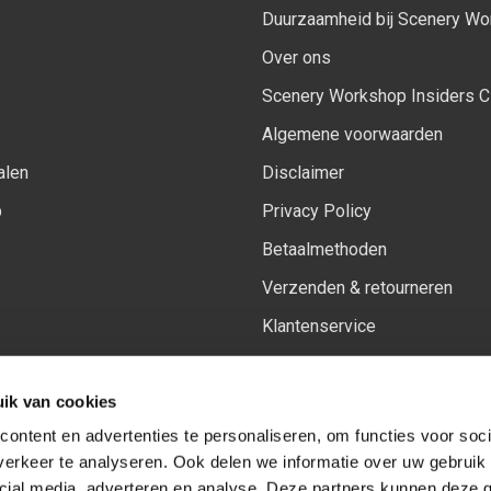
Duurzaamheid bij Scenery W
Over ons
Scenery Workshop Insiders C
Algemene voorwaarden
alen
Disclaimer
p
Privacy Policy
Betaalmethoden
Verzenden & retourneren
Klantenservice
Sitemap
ik van cookies
Het vernieuwde Insiders spa
ontent en advertenties te personaliseren, om functies voor soci
erkeer te analyseren. Ook delen we informatie over uw gebruik 
cial media, adverteren en analyse. Deze partners kunnen deze