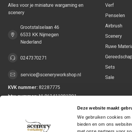
Alles voor je miniature wargaming en
Verf
scenery
Penselen
Airbrush
Grootstalselaan 46
6533 KK Nijmegen
Scenery
Nederland
Ruwe Materi
Gereedscha
0247370271
Sets
service@sceneryworkshop.nl
Sale
KVK nummer:
82287775
btw-nummer:
NL862411981B01
Deze website maakt gebru
We gebruiken cookies om c
bieden en om ons websitev
met onze partners voor so