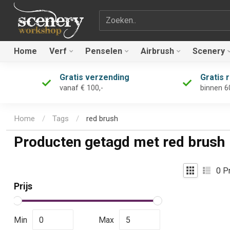
Zoekterm
Home
Verf
Penselen
Airbrush
Scenery
Gratis verzending
Gratis 
vanaf € 100,-
binnen 6
Home
/
Tags
/
red brush
Producten getagd met red brush
0
Pr
Prijs
Min
Max