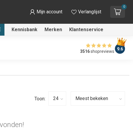
0
Mijn account
Verlanglijst
E
Kennisbank
Merken
Klantenservice
9.6
3516
shopreviews
Toon:
vonden!