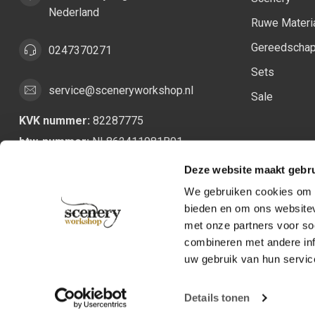
Nederland
Ruwe Materi
Gereedscha
0247370271
Sets
service@sceneryworkshop.nl
Sale
KVK nummer:
82287775
btw-nummer:
NL862411981B01
Deze website maakt gebru
We gebruiken cookies om c
bieden en om ons websitev
met onze partners voor so
combineren met andere inf
uw gebruik van hun servic
Details tonen