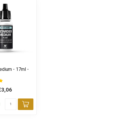
edium - 17ml -
€3,06
d
Toevoegen aan winkelwagen