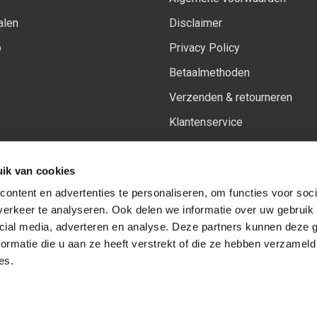
alen
Disclaimer
p
Privacy Policy
Betaalmethoden
Verzenden & retourneren
Klantenservice
Sitemap
ik van cookies
Het vernieuwde Insiders spa
ontent en advertenties te personaliseren, om functies voor soci
erkeer te analyseren. Ook delen we informatie over uw gebruik 
cial media, adverteren en analyse. Deze partners kunnen deze
Volg ons op:
Facebook
Youtube
Instagram
ormatie die u aan ze heeft verstrekt of die ze hebben verzameld
es.
© Copyright 2026
-
Sceneryworkshop B.V.