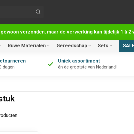
 gewoon verzonden, maar de verwerking kan tijdelijk 1 à 
Ruwe Materialen
Gereedschap
Sets
SAL
retourneren
Uniek assortiment
0 dagen
én de grootste van Nederland!
stuk
oducten