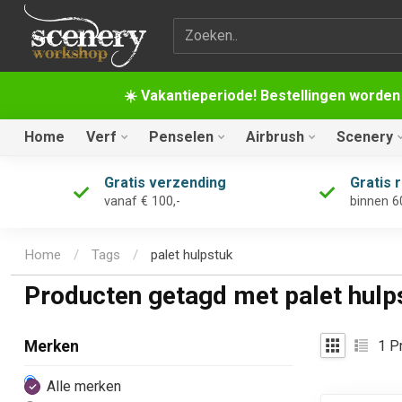
Zoekterm
☀️ Vakantieperiode! Bestellingen worden
Home
Verf
Penselen
Airbrush
Scenery
Gratis verzending
Gratis 
vanaf € 100,-
binnen 6
Home
/
Tags
/
palet hulpstuk
Producten getagd met palet hulp
1
Pr
Merken
Alle merken