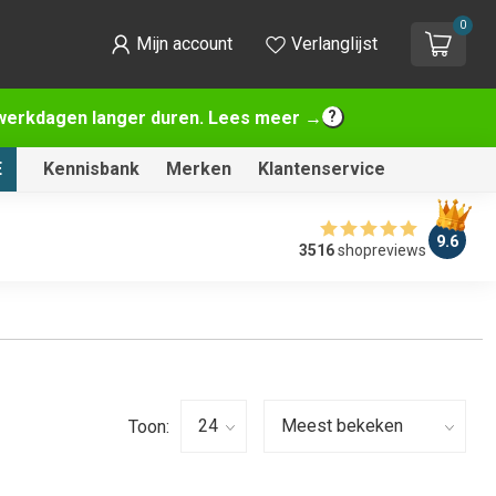
0
Mijn account
Verlanglijst
2 werkdagen langer duren. Lees meer →
E
Kennisbank
Merken
Klantenservice
9.6
3516
shopreviews
Toon: