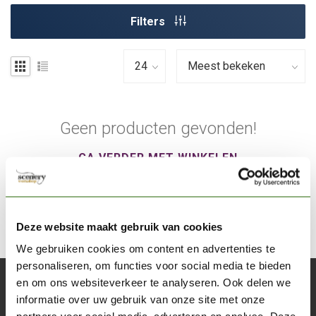
Filters
Geen producten gevonden!
GA VERDER MET WINKELEN
Deze website maakt gebruik van cookies
We gebruiken cookies om content en advertenties te
personaliseren, om functies voor social media te bieden
en om ons websiteverkeer te analyseren. Ook delen we
Abonneer je op onze nieuwsbrief
informatie over uw gebruik van onze site met onze
Blijf op de hoogte over onze laatste acties