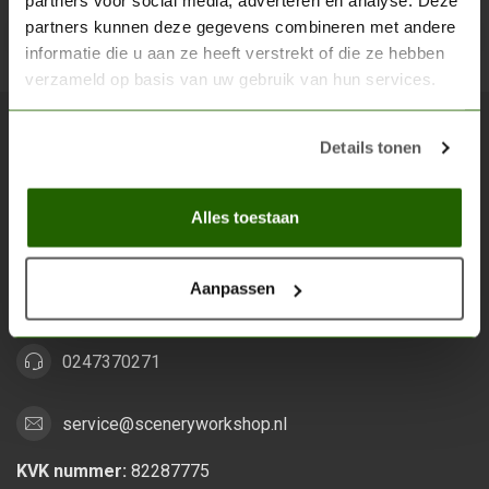
partners voor social media, adverteren en analyse. Deze
partners kunnen deze gegevens combineren met andere
Abon
informatie die u aan ze heeft verstrekt of die ze hebben
verzameld op basis van uw gebruik van hun services.
Details tonen
Scenery Workshop BV
Alles voor je miniature wargaming en scenery
Alles toestaan
Grootstalselaan 46
6533 KK Nijmegen
Aanpassen
Nederland
0247370271
service@sceneryworkshop.nl
KVK nummer:
82287775