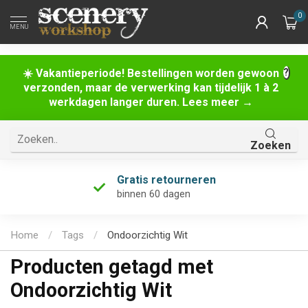
0
MENU
☀️ Vakantieperiode! Bestellingen worden gewoon
verzonden, maar de verwerking kan tijdelijk 1 à 2
werkdagen langer duren. Lees meer →
Zoeken
Gratis retourneren
binnen 60 dagen
Home
/
Tags
/
Ondoorzichtig Wit
Producten getagd met
Ondoorzichtig Wit