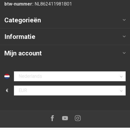
btw-nummer:
NL862411981B01
Categorieën
Informatie
Mijn account
Selecteer taal
€
Selecteer valuta
Volg ons op:
Facebook
Youtube
Instagram