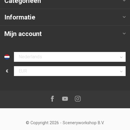
Categorieën
Informatie
Mijn account
Selecteer taal
€
Selecteer valuta
Volg ons op:
Facebook
Youtube
Instagram
© Copyright 2026
-
Sceneryworkshop B.V.