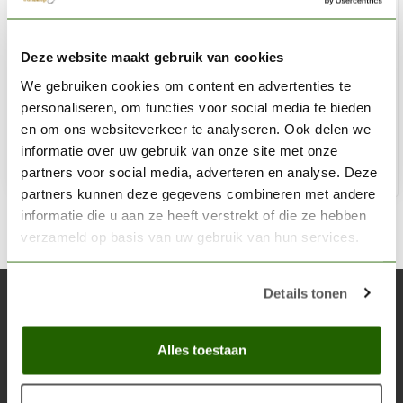
GALE FORCE NINE
Deze website maakt gebruik van cookies
Plastic Accessory Variety Pack - GFM441
We gebruiken cookies om content en advertenties te
€11,95
personaliseren, om functies voor social media te bieden
Niet op voorraad
en om ons websiteverkeer te analyseren. Ook delen we
informatie over uw gebruik van onze site met onze
partners voor social media, adverteren en analyse. Deze
partners kunnen deze gegevens combineren met andere
informatie die u aan ze heeft verstrekt of die ze hebben
verzameld op basis van uw gebruik van hun services.
Details tonen
Abonneer je op onze nieuwsbrief
Blijf op de hoogte over onze laatste acties
Alles toestaan
Abon