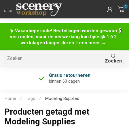
0
MENU
☀️ Vakantieperiode! Bestellingen worden gewoon
verzonden, maar de verwerking kan tijdelijk 1 à 2
werkdagen langer duren. Lees meer →
Zoeken
Gratis retourneren
binnen 60 dagen
Home
/
Tags
/
Modeling Supplies
Producten getagd met
Modeling Supplies