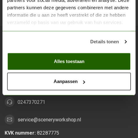
partners voor social media, adverteren en analyse. Deze
partners kunnen deze gegevens combineren met andere
Abon
informatie die u aan ze heeft verstrekt of die ze hebben
verzameld op basis van uw gebruik van hun services.
Details tonen
Scenery Workshop BV
Alles voor je miniature wargaming en scenery
Alles toestaan
Grootstalselaan 46
6533 KK Nijmegen
Aanpassen
Nederland
0247370271
service@sceneryworkshop.nl
KVK nummer:
82287775