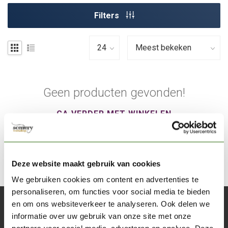
Filters
Geen producten gevonden!
GA VERDER MET WINKELEN
Deze website maakt gebruik van cookies
We gebruiken cookies om content en advertenties te
personaliseren, om functies voor social media te bieden
en om ons websiteverkeer te analyseren. Ook delen we
Abonneer je op onze nieuwsbrief
informatie over uw gebruik van onze site met onze
Blijf op de hoogte over onze laatste acties