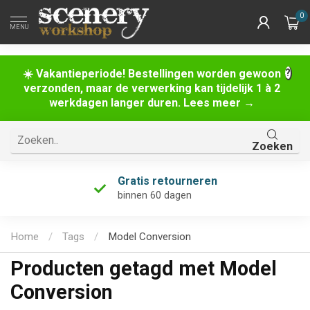
0
MENU
☀️ Vakantieperiode! Bestellingen worden gewoon
verzonden, maar de verwerking kan tijdelijk 1 à 2
werkdagen langer duren. Lees meer →
Zoeken
Gratis retourneren
binnen 60 dagen
Home
/
Tags
/
Model Conversion
Producten getagd met Model
Conversion