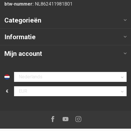
btw-nummer:
NL862411981B01
Categorieën
Informatie
Mijn account
Selecteer taal
€
Selecteer valuta
Volg ons op:
Facebook
Youtube
Instagram