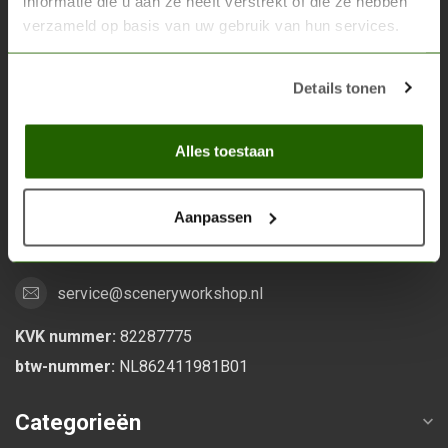
informatie die u aan ze heeft verstrekt of die ze hebben
verzameld op basis van uw gebruik van hun services.
Scenery Workshop BV
Alles voor je miniature wargaming en scenery
Details tonen
Grootstalselaan 46
Alles toestaan
6533 KK Nijmegen
Nederland
Aanpassen
0247370271
service@sceneryworkshop.nl
KVK nummer:
82287775
btw-nummer:
NL862411981B01
Categorieën