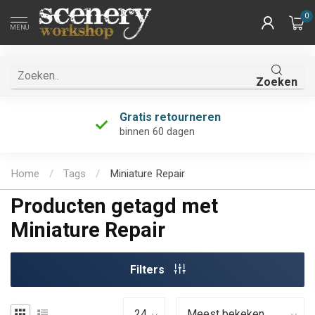
0
MENU
Zoeken
Gratis retourneren
binnen 60 dagen
Home
/
Tags
/
Miniature Repair
Producten getagd met
Miniature Repair
Filters