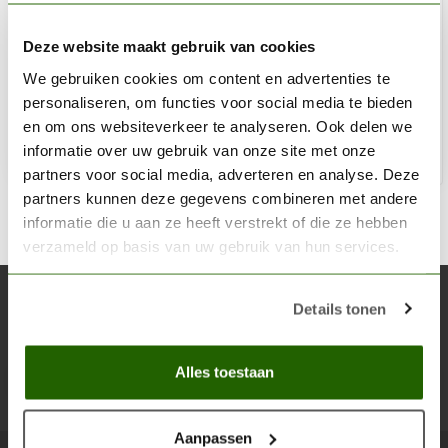
MILLIPUT
Yellow-Grey - MIL 01
Deze website maakt gebruik van cookies
We gebruiken cookies om content en advertenties te
€7,20
personaliseren, om functies voor social media te bieden
Op voorraad
en om ons websiteverkeer te analyseren. Ook delen we
informatie over uw gebruik van onze site met onze
Toe
partners voor social media, adverteren en analyse. Deze
partners kunnen deze gegevens combineren met andere
informatie die u aan ze heeft verstrekt of die ze hebben
verzameld op basis van uw gebruik van hun services.
Abonneer je op onze nieuwsbrief
Details tonen
Blijf op de hoogte over onze laatste acties
Alles toestaan
Abon
Aanpassen