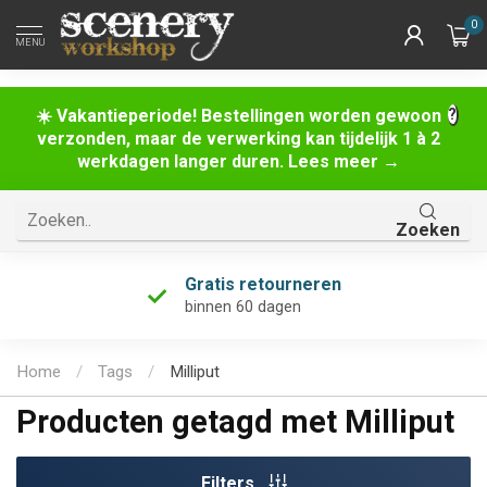
0
MENU
☀️ Vakantieperiode! Bestellingen worden gewoon
verzonden, maar de verwerking kan tijdelijk 1 à 2
werkdagen langer duren. Lees meer →
Zoeken
Gratis retourneren
binnen 60 dagen
Home
/
Tags
/
Milliput
Producten getagd met Milliput
Filters