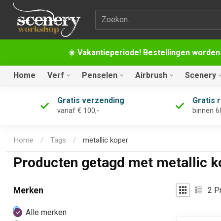
Zoekterm
☀️ Vakantieperiode! Bestellingen worden
Home
Verf
Penselen
Airbrush
Scenery
Gratis verzending
Gratis 
vanaf € 100,-
binnen 6
Home
/
Tags
/
metallic koper
Producten getagd met metallic k
2
Pr
Merken
Alle merken