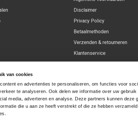
alen
Disclaimer
p
Privacy Policy
Betaalmethoden
Verzenden & retourneren
Klantenservice
Sitemap
ik van cookies
Het vernieuwde Insiders spa
ontent en advertenties te personaliseren, om functies voor soci
erkeer te analyseren. Ook delen we informatie over uw gebruik 
cial media, adverteren en analyse. Deze partners kunnen deze
Volg ons op:
Facebook
Youtube
Instagram
ormatie die u aan ze heeft verstrekt of die ze hebben verzameld
es.
© Copyright 2026
-
Sceneryworkshop B.V.