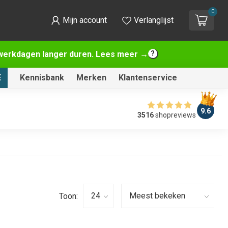
0
Mijn account
Verlanglijst
2 werkdagen langer duren. Lees meer →
E
Kennisbank
Merken
Klantenservice
9.6
3516
shopreviews
Toon: