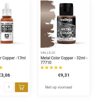
VALLEJO
r Copper -17ml
Metal Color Copper - 32ml -
77710
€3,06
€9,31
d
Niet op voorraad
Toevoegen aan winkelwagen