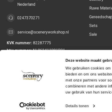
Nederland
Ruwe Materi
Gereedscha
0247370271
Sets
service@sceneryworkshop.nl
Sale
KVK nummer:
82287775
btw-nummer:
NL862411981B01
Deze website maakt gebru
We gebruiken cookies om c
bieden en om ons websitev
met onze partners voor so
combineren met andere inf
uw gebruik van hun servic
Details tonen