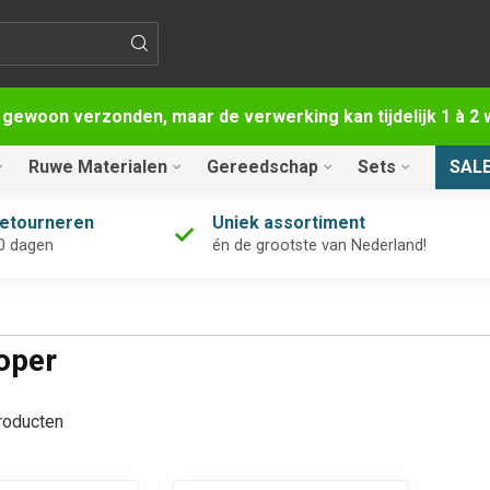
 gewoon verzonden, maar de verwerking kan tijdelijk 1 à 
Ruwe Materialen
Gereedschap
Sets
SAL
retourneren
Uniek assortiment
0 dagen
én de grootste van Nederland!
oper
oducten