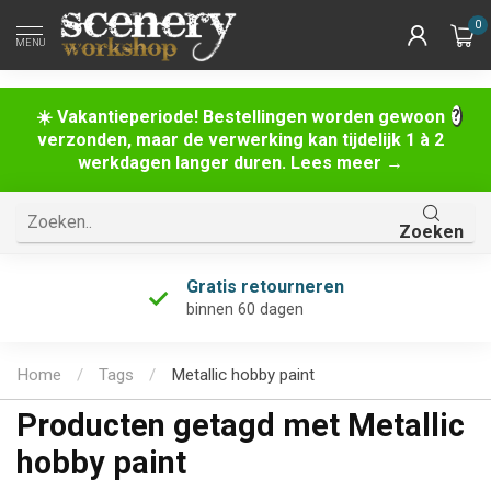
0
MENU
☀️ Vakantieperiode! Bestellingen worden gewoon
verzonden, maar de verwerking kan tijdelijk 1 à 2
werkdagen langer duren. Lees meer →
Zoeken
Gratis retourneren
binnen 60 dagen
Home
/
Tags
/
Metallic hobby paint
Producten getagd met Metallic
hobby paint