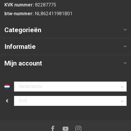
KVK nummer:
82287775
btw-nummer:
NL862411981B01
Categorieën
Informatie
Mijn account
Selecteer taal
€
Selecteer valuta
Volg ons op:
Facebook
Youtube
Instagram