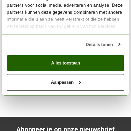
partners voor social media, adverteren en analyse. Deze
partners kunnen deze gegevens combineren met andere
informatie die u aan ze heeft verstrekt of die ze hebben
verzameld op basis van uw gebruik van hun services.
AK INTERACTIVE
Details tonen
Burnt Tin Metallic Modelling Colors - 17ml - AK11198
€2,75
Alles toestaan
Op voorraad
Aanpassen
Toev
Abonneer je op onze nieuwsbrief