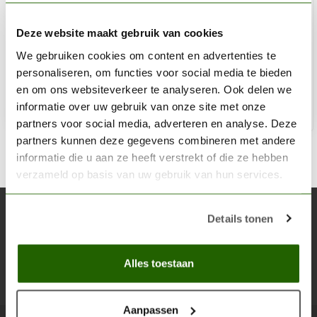
VALLEJO
Game Color Silver - 18ml - 72052
Deze website maakt gebruik van cookies
We gebruiken cookies om content en advertenties te
€3,20
personaliseren, om functies voor social media te bieden
Op voorraad
en om ons websiteverkeer te analyseren. Ook delen we
informatie over uw gebruik van onze site met onze
Toe
partners voor social media, adverteren en analyse. Deze
partners kunnen deze gegevens combineren met andere
informatie die u aan ze heeft verstrekt of die ze hebben
verzameld op basis van uw gebruik van hun services.
Abonneer je op onze nieuwsbrief
Details tonen
Blijf op de hoogte over onze laatste acties
Alles toestaan
Abon
Aanpassen