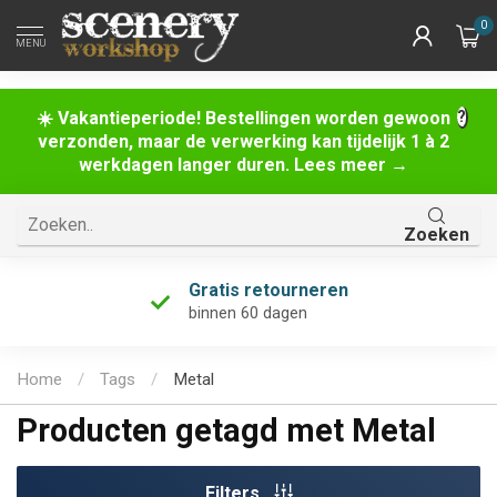
0
MENU
☀️ Vakantieperiode! Bestellingen worden gewoon
verzonden, maar de verwerking kan tijdelijk 1 à 2
werkdagen langer duren. Lees meer →
Zoeken
Gratis retourneren
binnen 60 dagen
Home
/
Tags
/
Metal
Producten getagd met Metal
Filters