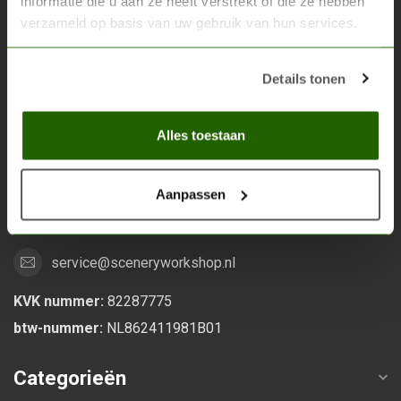
informatie die u aan ze heeft verstrekt of die ze hebben
verzameld op basis van uw gebruik van hun services.
Scenery Workshop BV
Alles voor je miniature wargaming en scenery
Details tonen
Grootstalselaan 46
Alles toestaan
6533 KK Nijmegen
Nederland
Aanpassen
0247370271
service@sceneryworkshop.nl
KVK nummer:
82287775
btw-nummer:
NL862411981B01
Categorieën