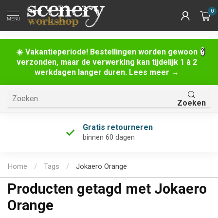
0
MENU
☀️ Vakantieperiode! Bestellingen worden gewoon
verzonden, maar de verwerking kan tijdelijk 1 à 2
werkdagen langer duren. Lees meer →
Zoeken
Gratis retourneren
binnen 60 dagen
Home
/
Tags
/
Jokaero Orange
Producten getagd met Jokaero
Orange