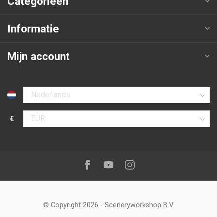
Categorieën
Informatie
Mijn account
Selecteer taal
€
Selecteer valuta
Volg ons op:
Facebook
Youtube
Instagram
© Copyright 2026
-
Sceneryworkshop B.V.