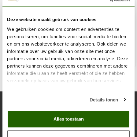
CITADEL
Deze website maakt gebruik van cookies
Jokaero Orange - Base Paint - 12ml - 21-02
We gebruiken cookies om content en advertenties te
€3,60
personaliseren, om functies voor social media te bieden
Niet op voorraad
en om ons websiteverkeer te analyseren. Ook delen we
informatie over uw gebruik van onze site met onze
partners voor social media, adverteren en analyse. Deze
partners kunnen deze gegevens combineren met andere
informatie die u aan ze heeft verstrekt of die ze hebben
verzameld op basis van uw gebruik van hun services.
Details tonen
Abonneer je op onze nieuwsbrief
Blijf op de hoogte over onze laatste acties
Alles toestaan
Abon