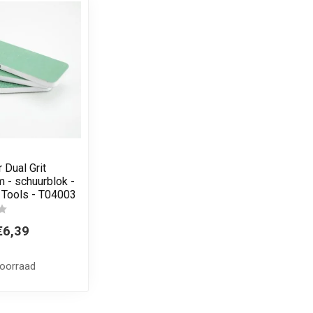
 Dual Grit
- schuurblok -
o Tools - T04003
€6,39
voorraad