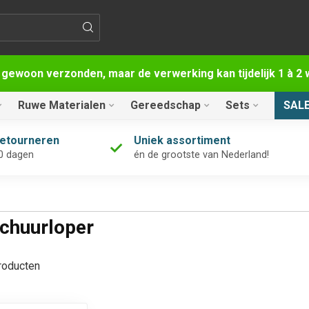
 gewoon verzonden, maar de verwerking kan tijdelijk 1 à 
Ruwe Materialen
Gereedschap
Sets
SAL
retourneren
Uniek assortiment
0 dagen
én de grootste van Nederland!
schuurloper
oducten