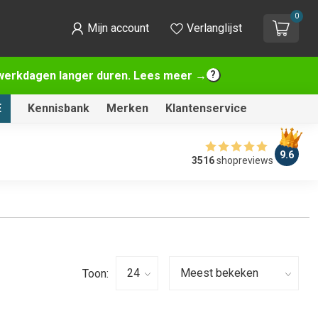
0
Mijn account
Verlanglijst
2 werkdagen langer duren. Lees meer →
E
Kennisbank
Merken
Klantenservice
9.6
3516
shopreviews
Toon: