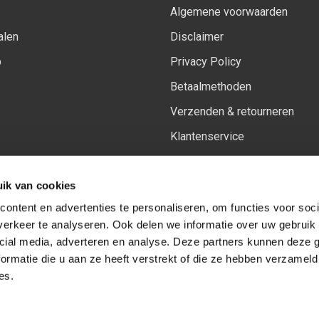
Algemene voorwaarden
alen
Disclaimer
p
Privacy Policy
Betaalmethoden
Verzenden & retourneren
Klantenservice
Sitemap
ik van cookies
Het vernieuwde Insiders spa
ontent en advertenties te personaliseren, om functies voor soci
erkeer te analyseren. Ook delen we informatie over uw gebruik 
cial media, adverteren en analyse. Deze partners kunnen deze
Volg ons op:
Facebook
Youtube
Instagram
ormatie die u aan ze heeft verstrekt of die ze hebben verzameld
es.
© Copyright 2026
-
Sceneryworkshop B.V.