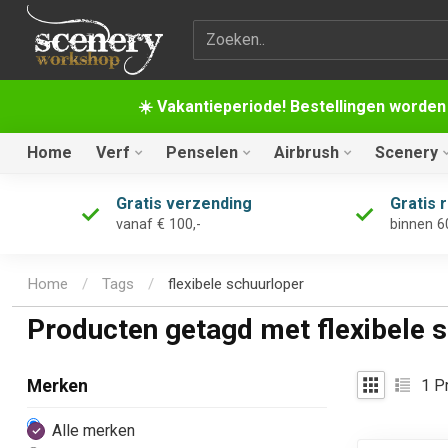
Zoekterm
☀️ Vakantieperiode! Bestellingen worden
Home
Verf
Penselen
Airbrush
Scenery
Gratis verzending
Gratis 
vanaf € 100,-
binnen 6
Home
/
Tags
/
flexibele schuurloper
Producten getagd met flexibele 
1
Pr
Merken
Alle merken