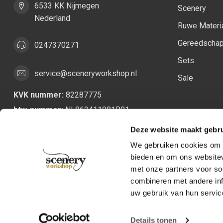
6533 KK Nijmegen
Scenery
Nederland
Ruwe Materi
Gereedscha
0247370271
Sets
service@sceneryworkshop.nl
Sale
KVK nummer:
82287775
btw-nummer:
NL862411981B01
Deze website maakt gebru
We gebruiken cookies om c
bieden en om ons websitev
met onze partners voor so
combineren met andere inf
uw gebruik van hun servic
Details tonen