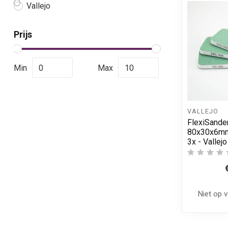
Vallejo
Prijs
Min
Max
VALLEJO
FlexiSander
80x30x6mm 
3x - Vallej
Niet op 