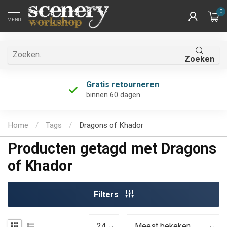
0
MENU
Zoeken
Gratis retourneren
binnen 60 dagen
Home
/
Tags
/
Dragons of Khador
Producten getagd met Dragons
of Khador
Filters