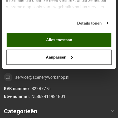
informatie die u aan ze heeft verstrekt of die ze hebben
verzameld op basis van uw gebruik van hun services.
Scenery Workshop BV
Alles voor je miniature wargaming en scenery
Details tonen
Grootstalselaan 46
Alles toestaan
6533 KK Nijmegen
Nederland
Aanpassen
0247370271
service@sceneryworkshop.nl
KVK nummer:
82287775
btw-nummer:
NL862411981B01
Categorieën