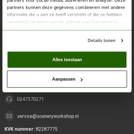
partners voor social media, adverteren en analyse. Deze
partners kunnen deze gegevens combineren met andere
Abon
informatie die u aan ze heeft verstrekt of die ze hebben
verzameld op basis van uw gebruik van hun services.
Details tonen
Scenery Workshop BV
Alles voor je miniature wargaming en scenery
Alles toestaan
Grootstalselaan 46
6533 KK Nijmegen
Aanpassen
Nederland
0247370271
service@sceneryworkshop.nl
KVK nummer:
82287775