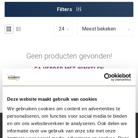
Filters
Geen producten gevonden!
GA VERDER MET WINKELEN
Deze website maakt gebruik van cookies
We gebruiken cookies om content en advertenties te
personaliseren, om functies voor social media te bieden
en om ons websiteverkeer te analyseren. Ook delen we
Abonneer je op onze nieuwsbrief
informatie over uw gebruik van onze site met onze
Blijf op de hoogte over onze laatste acties