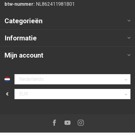
btw-nummer:
NL862411981B01
Categorieën
Informatie
Mijn account
Selecteer taal
€
Selecteer valuta
Volg ons op:
Facebook
Youtube
Instagram