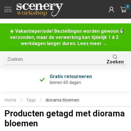
0
MENU
☀️ Vakantieperiode! Bestellingen worden gewoon
verzonden, maar de verwerking kan tijdelijk 1 à 2
werkdagen langer duren. Lees meer →
Zoeken
Gratis retourneren
binnen 60 dagen
Home
/
Tags
/
diorama bloemen
Producten getagd met diorama
bloemen