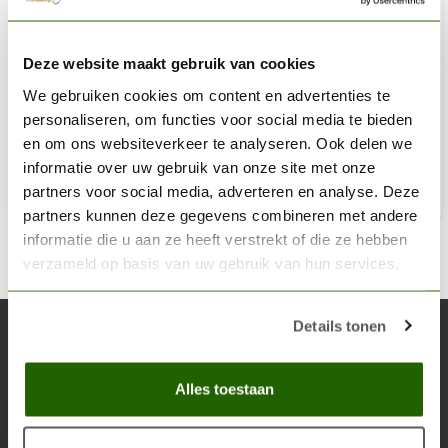
BUSCH
Deze website maakt gebruik van cookies
Margrieten - HO 1207
We gebruiken cookies om content en advertenties te
€6,37
€8,49
personaliseren, om functies voor social media te bieden
Op voorraad
en om ons websiteverkeer te analyseren. Ook delen we
informatie over uw gebruik van onze site met onze
partners voor social media, adverteren en analyse. Deze
Toe
partners kunnen deze gegevens combineren met andere
informatie die u aan ze heeft verstrekt of die ze hebben
verzameld op basis van uw gebruik van hun services.
Details tonen
Abonneer je op onze nieuwsbrief
Blijf op de hoogte over onze laatste acties
Alles toestaan
Abon