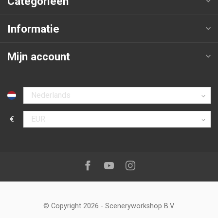
Categorieën
Informatie
Mijn account
Selecteer taal
€
Selecteer valuta
Volg ons op:
Facebook
Youtube
Instagram
© Copyright 2026
-
Sceneryworkshop B.V.