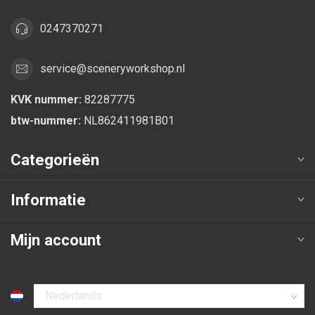
0247370271
service@sceneryworkshop.nl
KVK nummer:
82287775
btw-nummer:
NL862411981B01
Categorieën
Informatie
Mijn account
Selecteer taal