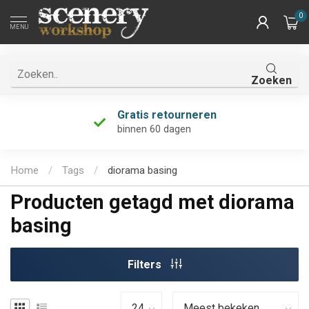
0
MENU
Zoeken
Gratis retourneren
binnen 60 dagen
Home
/
Tags
/
diorama basing
Producten getagd met diorama
basing
Filters