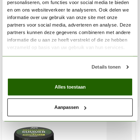
personaliseren, om functies voor social media te bieden
en om ons websiteverkeer te analyseren. Ook delen we
informatie over uw gebruik van onze site met onze
partners voor social media, adverteren en analyse. Deze
partners kunnen deze gegevens combineren met andere
informatie die u aan ze heeft verstrekt of die ze hebben
WOODLAND SCENICS
verzameld op basis van uw gebruik van hun services.
Static Grass Flock Medium Green Shaker - 945cmÂ³ -
FL635
Details tonen
€19,20
Niet op voorraad
Alles toestaan
Aanpassen