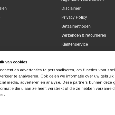
alen
Disclaimer
p
Privacy Policy
Betaalmethoden
Verzenden & retourneren
Klantenservice
Sitemap
ik van cookies
Het vernieuwde Insiders spa
ontent en advertenties te personaliseren, om functies voor soci
erkeer te analyseren. Ook delen we informatie over uw gebruik 
cial media, adverteren en analyse. Deze partners kunnen deze
Volg ons op:
Facebook
Youtube
Instagram
ormatie die u aan ze heeft verstrekt of die ze hebben verzameld
es.
© Copyright 2026
-
Sceneryworkshop B.V.