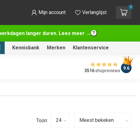
0
Mijn account
Verlanglijst
2 werkdagen langer duren. Lees meer →
E
Kennisbank
Merken
Klantenservice
9.6
3516
shopreviews
Toon: