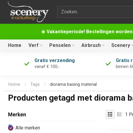
Zoekterm
☀️ Vakantieperiode! Bestellingen worden
Home
Verf
Penselen
Airbrush
Scenery
Gratis verzending
Gratis 
vanaf € 100,-
binnen 6
Home
/
Tags
/
diorama basing material
Producten getagd met diorama b
1
Pr
Merken
Alle merken