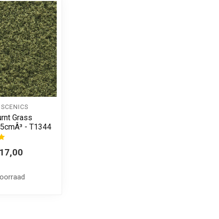
SCENICS
urnt Grass
45cmÂ³ - T1344
17,00
voorraad