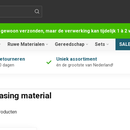
 gewoon verzonden, maar de verwerking kan tijdelijk 1 à 
Ruwe Materialen
Gereedschap
Sets
SAL
retourneren
Uniek assortiment
0 dagen
én de grootste van Nederland!
asing material
oducten