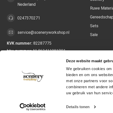
Nederland
Ruwe Materi
Gereedscha
0247370271
Sets
service@sceneryworkshop.nl
Sale
KVK nummer:
82287775
btw-nummer:
NL862411981B01
Deze website maakt gebru
We gebruiken cookies om c
bieden en om ons websitev
met onze partners voor so
combineren met andere inf
uw gebruik van hun servic
Details tonen