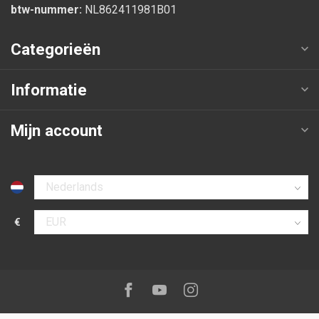
btw-nummer:
NL862411981B01
Categorieën
Informatie
Mijn account
Selecteer taal
€
Selecteer valuta
Volg ons op:
Facebook
Youtube
Instagram