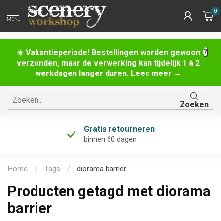
0
MENU
☀️ Vakantieperiode! Bestellingen worden gewoon
verzonden, maar de verwerking kan tijdelijk 1 à 2
werkdagen langer duren. Lees meer →
Zoeken
Gratis retourneren
binnen 60 dagen
Home
/
Tags
/
diorama barrier
Producten getagd met diorama
barrier