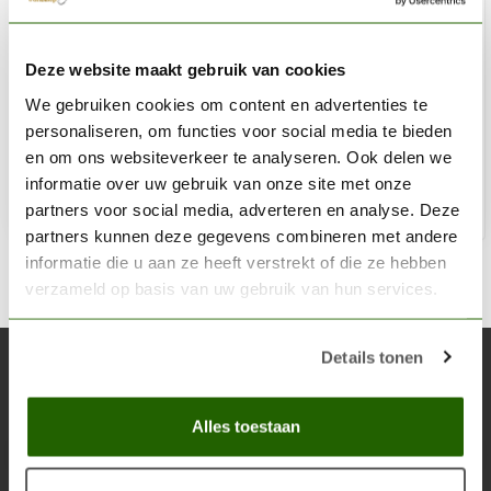
MINI MONSTERS
Deze website maakt gebruik van cookies
Three Pigs & Through - 4x - MM-0055
We gebruiken cookies om content en advertenties te
€11,69
personaliseren, om functies voor social media te bieden
Niet op voorraad
en om ons websiteverkeer te analyseren. Ook delen we
informatie over uw gebruik van onze site met onze
partners voor social media, adverteren en analyse. Deze
partners kunnen deze gegevens combineren met andere
informatie die u aan ze heeft verstrekt of die ze hebben
verzameld op basis van uw gebruik van hun services.
Details tonen
Abonneer je op onze nieuwsbrief
Blijf op de hoogte over onze laatste acties
Alles toestaan
Abon