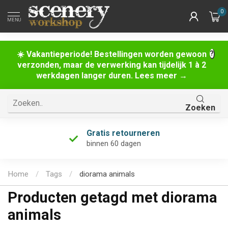
0
MENU
☀️ Vakantieperiode! Bestellingen worden gewoon
verzonden, maar de verwerking kan tijdelijk 1 à 2
werkdagen langer duren. Lees meer →
Zoeken
Gratis retourneren
binnen 60 dagen
Home
/
Tags
/
diorama animals
Producten getagd met diorama
animals