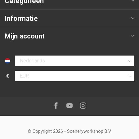
Categorieën
Informatie
Mijn account
Selecteer taal
€
Selecteer valuta
Volg ons op:
Facebook
Youtube
Instagram
© Copyright 2026
-
Sceneryworkshop B.V.