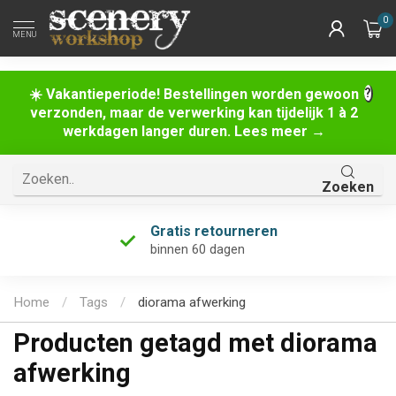
0
MENU
☀️ Vakantieperiode! Bestellingen worden gewoon
verzonden, maar de verwerking kan tijdelijk 1 à 2
werkdagen langer duren. Lees meer →
Zoeken
Gratis retourneren
binnen 60 dagen
Home
/
Tags
/
diorama afwerking
Producten getagd met diorama
afwerking