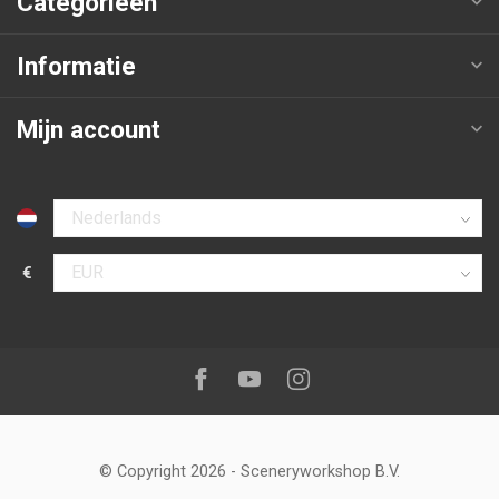
Categorieën
Informatie
Mijn account
Selecteer taal
€
Selecteer valuta
Volg ons op:
Facebook
Youtube
Instagram
© Copyright 2026
-
Sceneryworkshop B.V.