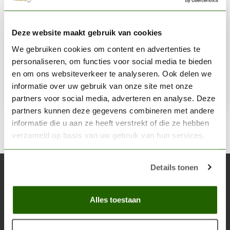
AK INTERACTIVE
Deze website maakt gebruik van cookies
Terrains Concrete - Diorama Series - 250ml - AK8014
We gebruiken cookies om content en advertenties te
€9,50
personaliseren, om functies voor social media te bieden
Niet op voorraad
en om ons websiteverkeer te analyseren. Ook delen we
informatie over uw gebruik van onze site met onze
partners voor social media, adverteren en analyse. Deze
partners kunnen deze gegevens combineren met andere
informatie die u aan ze heeft verstrekt of die ze hebben
verzameld op basis van uw gebruik van hun services.
Details tonen
Abonneer je op onze nieuwsbrief
Blijf op de hoogte over onze laatste acties
Alles toestaan
Abon