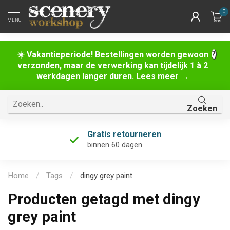
0
MENU
☀️ Vakantieperiode! Bestellingen worden gewoon
verzonden, maar de verwerking kan tijdelijk 1 à 2
werkdagen langer duren. Lees meer →
Zoeken
Gratis retourneren
binnen 60 dagen
Home
/
Tags
/
dingy grey paint
Producten getagd met dingy
grey paint