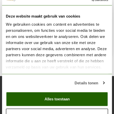
AK INTERACTIVE
Deze website maakt gebruik van cookies
Grimy Grey Acrylic Modelling Colors - 17ml - AK11008
We gebruiken cookies om content en advertenties te
€2,75
personaliseren, om functies voor social media te bieden
Op voorraad
en om ons websiteverkeer te analyseren. Ook delen we
informatie over uw gebruik van onze site met onze
partners voor social media, adverteren en analyse. Deze
Toe
partners kunnen deze gegevens combineren met andere
informatie die u aan ze heeft verstrekt of die ze hebben
verzameld op basis van uw gebruik van hun services.
Details tonen
Abonneer je op onze nieuwsbrief
Blijf op de hoogte over onze laatste acties
Alles toestaan
Abon