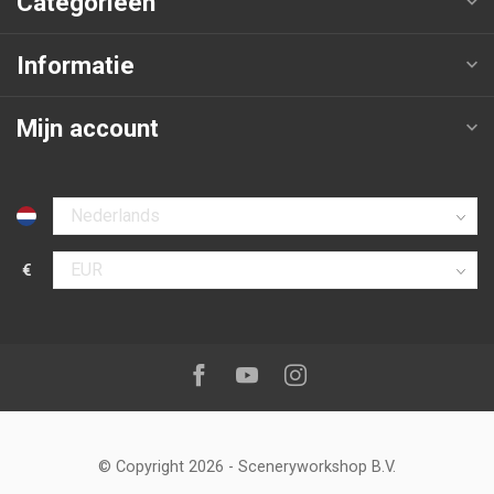
Categorieën
Informatie
Mijn account
Selecteer taal
€
Selecteer valuta
Volg ons op:
Facebook
Youtube
Instagram
© Copyright 2026
-
Sceneryworkshop B.V.