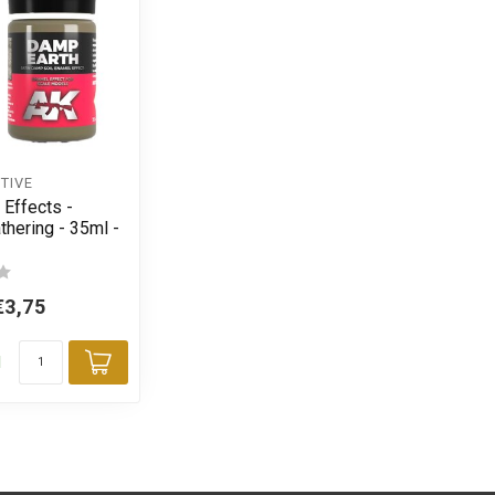
TIVE
 Effects -
hering - 35ml -
€3,75
d
Toevoegen aan winkelwagen