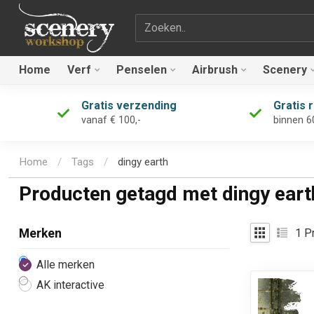
Zoekterm
Home
Verf
Penselen
Airbrush
Scenery
Gratis verzending
Gratis 
vanaf € 100,-
binnen 6
Home
/
Tags
/
dingy earth
Producten getagd met dingy eart
1
Pr
Merken
Alle merken
AK interactive