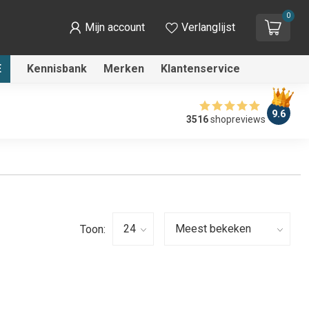
0
Mijn account
Verlanglijst
E
Kennisbank
Merken
Klantenservice
9.6
3516
shopreviews
Toon: