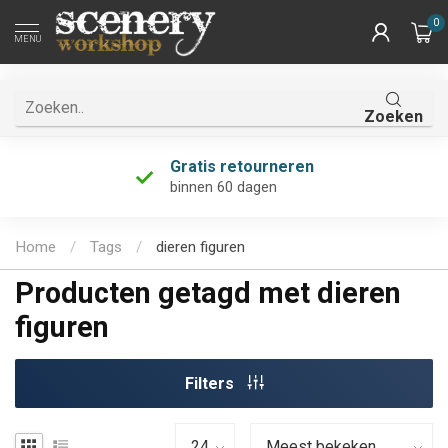
0
MENU
Zoeken
Gratis retourneren
binnen 60 dagen
Home
/
Tags
/
dieren figuren
Producten getagd met dieren
figuren
Filters