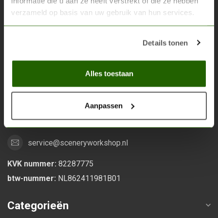
informatie die u aan ze heeft verstrekt of die ze hebben
verzameld op basis van uw gebruik van hun services.
Scenery Workshop BV
Alles voor je miniature wargaming en scenery
Details tonen
Grootstalselaan 46
Alles toestaan
6533 KK Nijmegen
Nederland
Aanpassen
0247370271
service@sceneryworkshop.nl
KVK nummer:
82287775
btw-nummer:
NL862411981B01
Categorieën