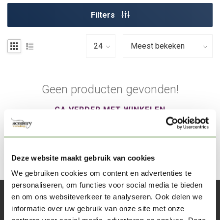
Filters
Geen producten gevonden!
GA VERDER MET WINKELEN
Deze website maakt gebruik van cookies
We gebruiken cookies om content en advertenties te
personaliseren, om functies voor social media te bieden
en om ons websiteverkeer te analyseren. Ook delen we
Abonneer je op onze nieuwsbrief
informatie over uw gebruik van onze site met onze
Blijf op de hoogte over onze laatste acties