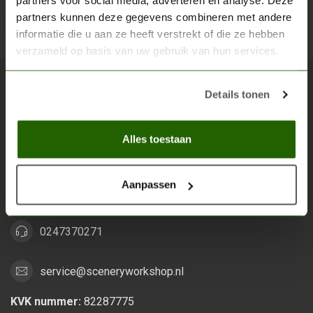
partners voor social media, adverteren en analyse. Deze
partners kunnen deze gegevens combineren met andere
Abon
informatie die u aan ze heeft verstrekt of die ze hebben
verzameld op basis van uw gebruik van hun services.
Details tonen
Scenery Workshop BV
Alles voor je miniature wargaming en scenery
Alles toestaan
Grootstalselaan 46
6533 KK Nijmegen
Aanpassen
Nederland
0247370271
service@sceneryworkshop.nl
KVK nummer:
82287775