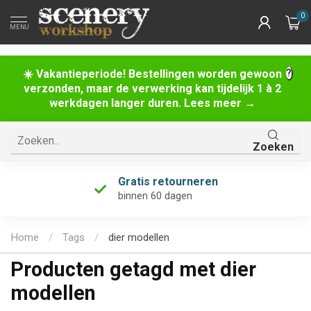
0
MENU
☀️ Vakantieperiode! Bestellingen worden gewoon
verzonden, maar de verwerking kan tijdelijk 1 à 2
werkdagen langer duren. Lees meer →
Zoeken
Gratis retourneren
binnen 60 dagen
Home
/
Tags
/
dier modellen
Producten getagd met dier
modellen