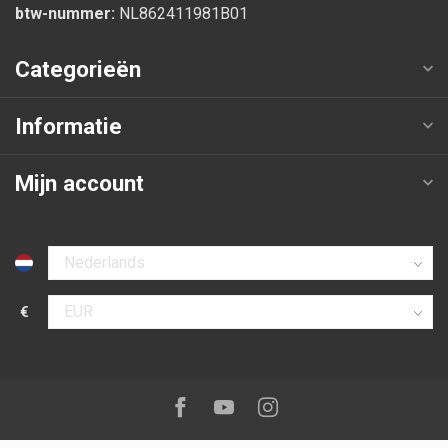
btw-nummer:
NL862411981B01
Categorieën
Informatie
Mijn account
Selecteer taal
€
Selecteer valuta
Volg ons op:
Facebook
Youtube
Instagram