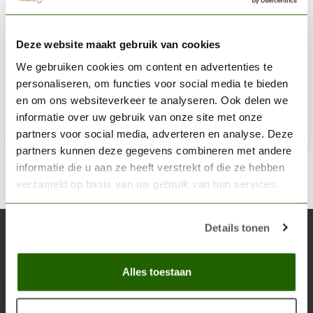
MINI MONSTERS
Deze website maakt gebruik van cookies
Spiders - 6x - MM-0065
We gebruiken cookies om content en advertenties te
€8,89
personaliseren, om functies voor social media te bieden
Niet op voorraad
en om ons websiteverkeer te analyseren. Ook delen we
informatie over uw gebruik van onze site met onze
partners voor social media, adverteren en analyse. Deze
partners kunnen deze gegevens combineren met andere
informatie die u aan ze heeft verstrekt of die ze hebben
verzameld op basis van uw gebruik van hun services.
Details tonen
Abonneer je op onze nieuwsbrief
Blijf op de hoogte over onze laatste acties
Alles toestaan
Abon