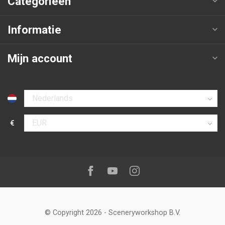
Categorieën
Informatie
Mijn account
Selecteer taal
€
Selecteer valuta
Volg ons op:
Facebook
Youtube
Instagram
© Copyright 2026
-
Sceneryworkshop B.V.