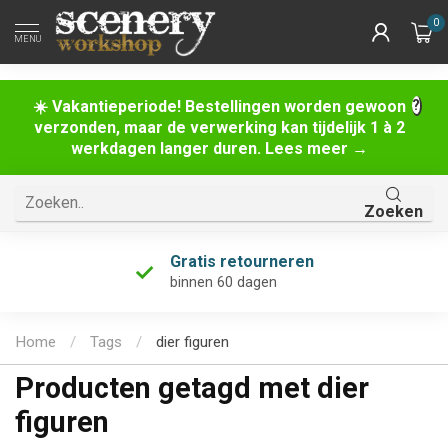
0
MENU
☀️ Vakantieperiode! Bestellingen worden gewoon
verzonden, maar de verwerking kan tijdelijk 1 à 2
werkdagen langer duren. Lees meer →
Zoeken
Gratis retourneren
binnen 60 dagen
Home
/
Tags
/
dier figuren
Producten getagd met dier
figuren