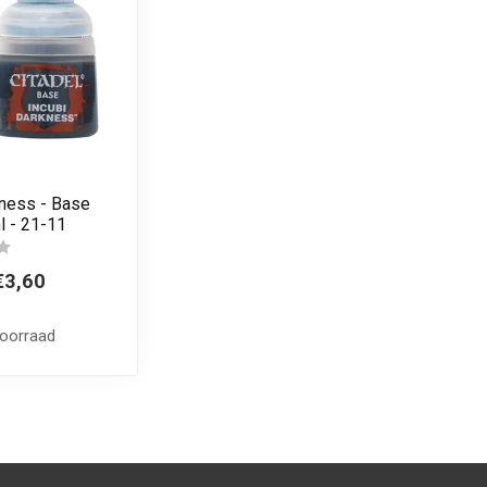
kness - Base
l - 21-11
€3,60
voorraad