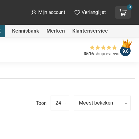
0
Mijn account
Verlanglijst
E
Kennisbank
Merken
Klantenservice
9.6
3516
shopreviews
Toon: