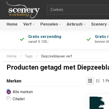
Zoekterm
Home
Verf
Penselen
Airbrush
Scenery
Gratis verzending
Gratis 
vanaf € 100,-
binnen 6
Home
/
Tags
/
Diepzeeblauwe verf
Producten getagd met Diepzeebl
1
Pr
Merken
Alle merken
Citadel