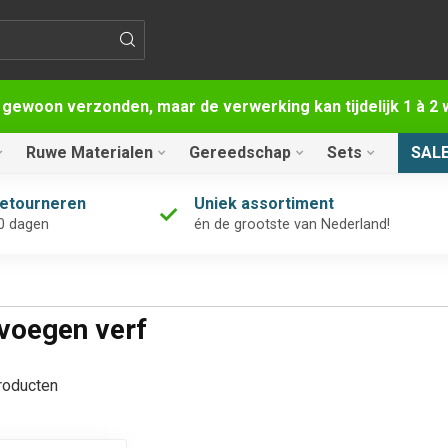
 gewoon verzonden, maar de verwerking kan tijdelijk 1 à 
Ruwe Materialen
Gereedschap
Sets
SAL
retourneren
Uniek assortiment
0 dagen
én de grootste van Nederland!
voegen verf
oducten