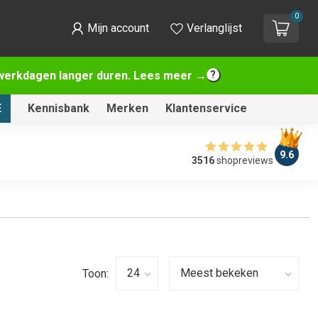
0
Mijn account
Verlanglijst
2 werkdagen langer duren. Lees meer →
E
Kennisbank
Merken
Klantenservice
9.6
3516
shopreviews
Toon: