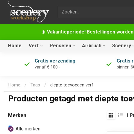
Zoekterm
☀️ Vakantieperiode! Bestellingen worden
Home
Verf
Penselen
Airbrush
Scenery
Gratis verzending
Gratis 
vanaf € 100,-
binnen 6
Home
/
Tags
/
diepte toevoegen verf
Producten getagd met diepte toe
1
Pr
Merken
Alle merken