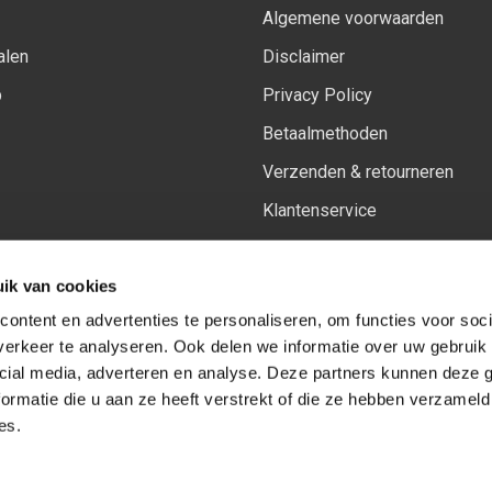
Algemene voorwaarden
alen
Disclaimer
p
Privacy Policy
Betaalmethoden
Verzenden & retourneren
Klantenservice
Sitemap
ik van cookies
Het vernieuwde Insiders spa
ontent en advertenties te personaliseren, om functies voor soci
erkeer te analyseren. Ook delen we informatie over uw gebruik 
cial media, adverteren en analyse. Deze partners kunnen deze
Volg ons op:
Facebook
Youtube
Instagram
ormatie die u aan ze heeft verstrekt of die ze hebben verzameld
es.
© Copyright 2026
-
Sceneryworkshop B.V.