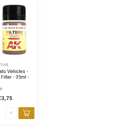
TIVE
Nato Vehicles -
Filter - 35ml -
€3,75
d
Toevoegen aan winkelwagen