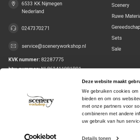
6533 KK Nijmegen
Scenery
Nederland
Ruwe Materi
Gereedscha
0247370271
Sets
service@sceneryworkshop.nl
Sale
KVK nummer:
82287775
btw-nummer:
NL862411981B01
Deze website maakt gebru
We gebruiken cookies om c
bieden en om ons websitev
met onze partners voor so
combineren met andere inf
uw gebruik van hun servic
Details tonen