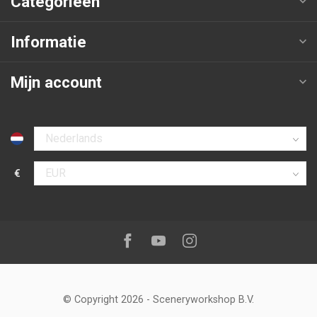
Categorieën
Informatie
Mijn account
Selecteer taal
€
Selecteer valuta
Volg ons op:
Facebook
Youtube
Instagram
© Copyright 2026
-
Sceneryworkshop B.V.