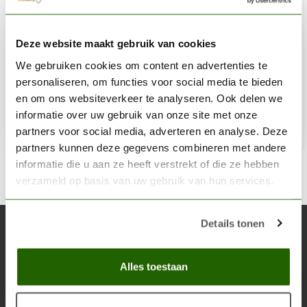
VALLEJO
Deze website maakt gebruik van cookies
Model Air Deep Sky - 17ml - 71090
We gebruiken cookies om content en advertenties te
€3,20
personaliseren, om functies voor social media te bieden
Op voorraad
en om ons websiteverkeer te analyseren. Ook delen we
informatie over uw gebruik van onze site met onze
partners voor social media, adverteren en analyse. Deze
Toe
partners kunnen deze gegevens combineren met andere
informatie die u aan ze heeft verstrekt of die ze hebben
verzameld op basis van uw gebruik van hun services.
Details tonen
Abonneer je op onze nieuwsbrief
Blijf op de hoogte over onze laatste acties
Alles toestaan
Abon