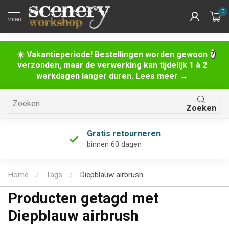
0
MENU
☀️ Vakantieperiode! Bestellingen worden gewoon
verzonden, maar de verwerking kan tijdelijk 1 à 2
werkdagen langer duren. Lees meer →
Zoeken
Gratis retourneren
binnen 60 dagen
Home
/
Tags
/
Diepblauw airbrush
Producten getagd met
Diepblauw airbrush