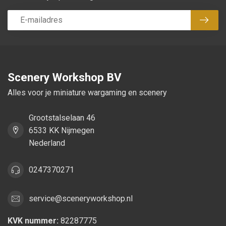
Abon
Scenery Workshop BV
Alles voor je miniature wargaming en scenery
Grootstalselaan 46
6533 KK Nijmegen
Nederland
0247370271
service@sceneryworkshop.nl
KVK nummer:
82287775