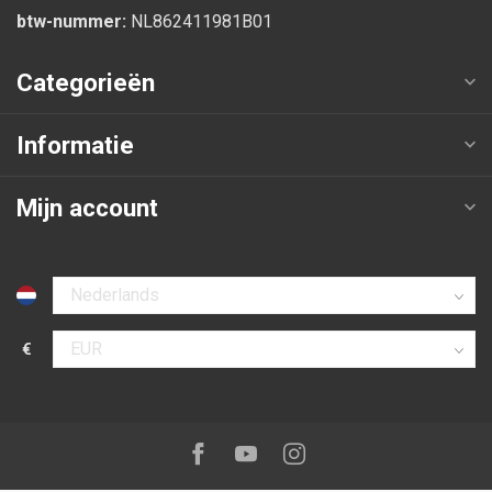
btw-nummer:
NL862411981B01
Categorieën
Informatie
Mijn account
Selecteer taal
€
Selecteer valuta
Volg ons op:
Facebook
Youtube
Instagram