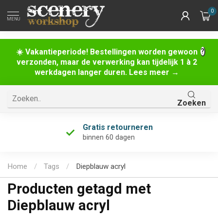
0
MENU
☀️ Vakantieperiode! Bestellingen worden gewoon
verzonden, maar de verwerking kan tijdelijk 1 à 2
werkdagen langer duren. Lees meer →
Zoeken
Gratis retourneren
binnen 60 dagen
Home
/
Tags
/
Diepblauw acryl
Producten getagd met
Diepblauw acryl