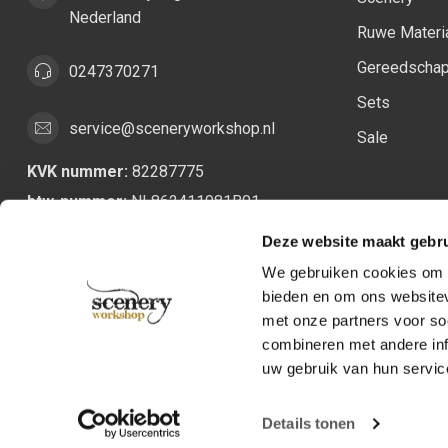
Nederland
Ruwe Materi
Gereedscha
0247370271
Sets
service@sceneryworkshop.nl
Sale
KVK nummer:
82287775
btw-nummer:
NL862411981B01
Deze website maakt gebru
We gebruiken cookies om c
bieden en om ons websitev
met onze partners voor so
combineren met andere inf
uw gebruik van hun servic
Details tonen