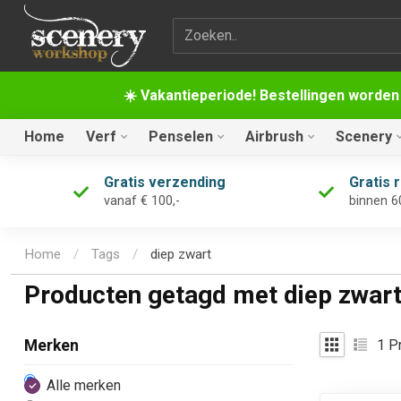
Zoekterm
☀️ Vakantieperiode! Bestellingen worden
Home
Verf
Penselen
Airbrush
Scenery
Gratis verzending
Gratis 
vanaf € 100,-
binnen 6
Home
/
Tags
/
diep zwart
Producten getagd met diep zwar
1
Pr
Merken
Alle merken