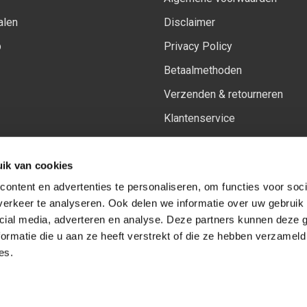
alen
Disclaimer
p
Privacy Policy
Betaalmethoden
Verzenden & retourneren
Klantenservice
Sitemap
ik van cookies
Het vernieuwde Insiders spa
ontent en advertenties te personaliseren, om functies voor soci
erkeer te analyseren. Ook delen we informatie over uw gebruik 
cial media, adverteren en analyse. Deze partners kunnen deze
Volg ons op:
Facebook
Youtube
Instagram
ormatie die u aan ze heeft verstrekt of die ze hebben verzameld
es.
© Copyright 2026
-
Sceneryworkshop B.V.