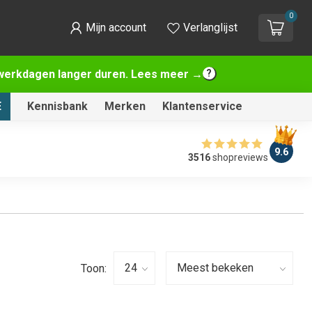
0
Mijn account
Verlanglijst
2 werkdagen langer duren. Lees meer →
E
Kennisbank
Merken
Klantenservice
9.6
3516
shopreviews
Toon: