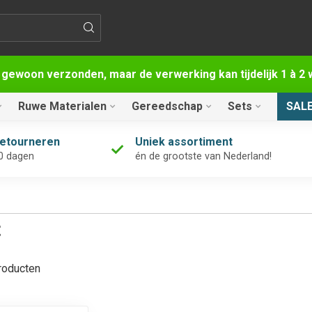
 gewoon verzonden, maar de verwerking kan tijdelijk 1 à 
Ruwe Materialen
Gereedschap
Sets
SAL
retourneren
Uniek assortiment
0 dagen
én de grootste van Nederland!
t
oducten