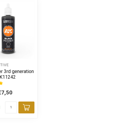
TIVE
r 3rd generation
AK11242
€7,50
d
Toevoegen aan winkelwagen