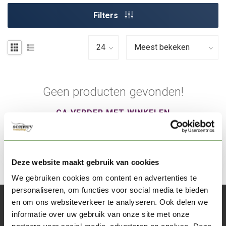
Filters
Geen producten gevonden!
GA VERDER MET WINKELEN
Deze website maakt gebruik van cookies
We gebruiken cookies om content en advertenties te
personaliseren, om functies voor social media te bieden
en om ons websiteverkeer te analyseren. Ook delen we
Abonneer je op onze nieuwsbrief
informatie over uw gebruik van onze site met onze
Blijf op de hoogte over onze laatste acties