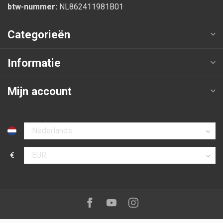
btw-nummer:
NL862411981B01
Categorieën
Informatie
Mijn account
Selecteer taal
€
Selecteer valuta
Volg ons op:
Facebook
Youtube
Instagram