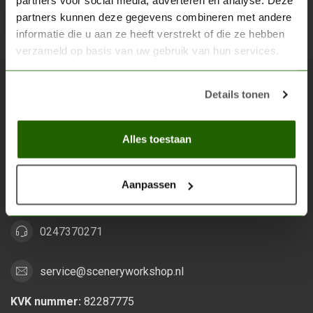
partners voor social media, adverteren en analyse. Deze
partners kunnen deze gegevens combineren met andere
Abon
informatie die u aan ze heeft verstrekt of die ze hebben
verzameld op basis van uw gebruik van hun services.
Details tonen
Scenery Workshop BV
Alles voor je miniature wargaming en scenery
Alles toestaan
Grootstalselaan 46
6533 KK Nijmegen
Aanpassen
Nederland
0247370271
service@sceneryworkshop.nl
KVK nummer:
82287775