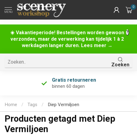
0
MENU
☀️ Vakantieperiode! Bestellingen worden gewoon
verzonden, maar de verwerking kan tijdelijk 1 à 2
werkdagen langer duren. Lees meer →
Zoeken
Gratis retourneren
binnen 60 dagen
Home
/
Tags
/
Diep Vermiljoen
Producten getagd met Diep
Vermiljoen