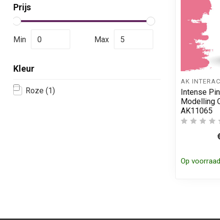
Prijs
Min
Max
Kleur
AK INTERAC
Roze
(1)
Intense Pin
Modelling C
AK11065
Op voorraa