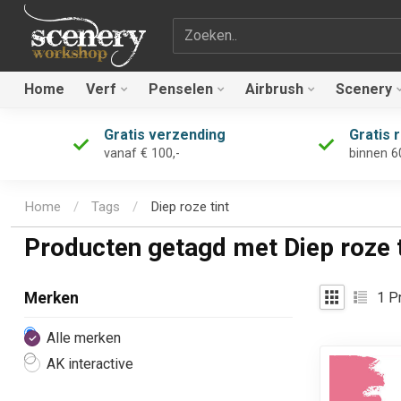
Zoekterm
Home
Verf
Penselen
Airbrush
Scenery
Gratis verzending
Gratis 
vanaf € 100,-
binnen 6
Home
/
Tags
/
Diep roze tint
Producten getagd met Diep roze t
1
Pr
Merken
Alle merken
AK interactive