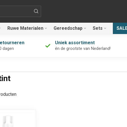
Ruwe Materialen
Gereedschap
Sets
SAL
retourneren
Uniek assortiment
0 dagen
én de grootste van Nederland!
int
oducten