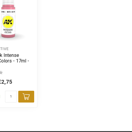
TIVE
k Intense
olors - 17ml -
€2,75
d
Toevoegen aan winkelwagen