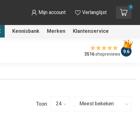
0
Mijn account
Verlanglijst
E
Kennisbank
Merken
Klantenservice
9.6
3516
shopreviews
Toon: