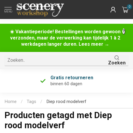
0
MENU
☀️ Vakantieperiode! Bestellingen worden gewoon
verzonden, maar de verwerking kan tijdelijk 1 à 2
werkdagen langer duren. Lees meer →
Zoeken
Gratis retourneren
binnen 60 dagen
Home
/
Tags
/
Diep rood modelverf
Producten getagd met Diep
rood modelverf