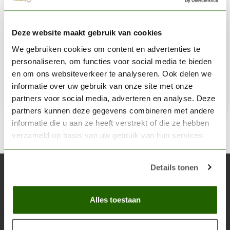
THE ARMY PAINTER
Deze website maakt gebruik van cookies
Slaughter Red - Speedpaint - 18ml - WP2012
We gebruiken cookies om content en advertenties te
€4,09
personaliseren, om functies voor social media te bieden
Niet op voorraad
en om ons websiteverkeer te analyseren. Ook delen we
informatie over uw gebruik van onze site met onze
partners voor social media, adverteren en analyse. Deze
partners kunnen deze gegevens combineren met andere
informatie die u aan ze heeft verstrekt of die ze hebben
verzameld op basis van uw gebruik van hun services.
Details tonen
Abonneer je op onze nieuwsbrief
Blijf op de hoogte over onze laatste acties
Alles toestaan
Abon