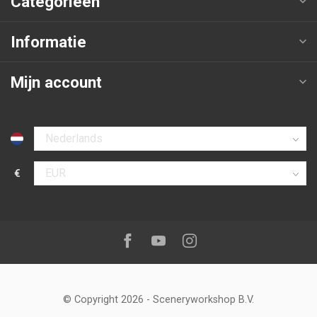
Categorieën
Informatie
Mijn account
Selecteer taal
€
Selecteer valuta
Volg ons op:
Facebook
Youtube
Instagram
© Copyright 2026
-
Sceneryworkshop B.V.