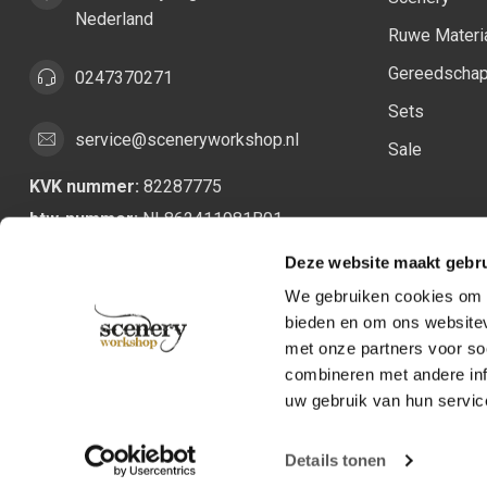
Nederland
Ruwe Materi
Gereedscha
0247370271
Sets
service@sceneryworkshop.nl
Sale
KVK nummer:
82287775
btw-nummer:
NL862411981B01
Deze website maakt gebru
We gebruiken cookies om c
bieden en om ons websitev
met onze partners voor so
combineren met andere inf
uw gebruik van hun servic
Details tonen