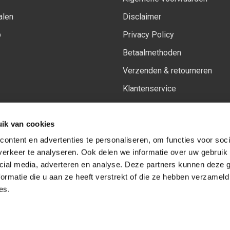
alen
Disclaimer
p
Privacy Policy
Betaalmethoden
Verzenden & retourneren
Klantenservice
Sitemap
ik van cookies
Het vernieuwde Insiders spa
ontent en advertenties te personaliseren, om functies voor soci
erkeer te analyseren. Ook delen we informatie over uw gebruik 
cial media, adverteren en analyse. Deze partners kunnen deze
Volg ons op:
Facebook
Youtube
Instagram
ormatie die u aan ze heeft verstrekt of die ze hebben verzameld
es.
© Copyright 2026
-
Sceneryworkshop B.V.