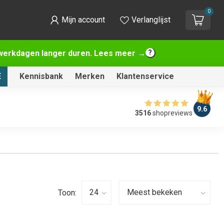
0
Mijn account
Verlanglijst
2 werkdagen langer duren. Lees meer →
E
Kennisbank
Merken
Klantenservice
9.6
3516
shopreviews
Toon: