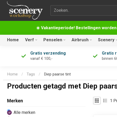
Zoekterm
☀️ Vakantieperiode! Bestellingen worden
Home
Verf
Penselen
Airbrush
Scenery
Gratis verzending
Gratis 
vanaf € 100,-
binnen 6
Home
/
Tags
/
Diep paarse tint
Producten getagd met Diep paars
1
Pr
Merken
Alle merken