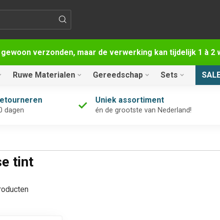
 gewoon verzonden, maar de verwerking kan tijdelijk 1 à 
Ruwe Materialen
Gereedschap
Sets
SAL
retourneren
Uniek assortiment
0 dagen
én de grootste van Nederland!
e tint
oducten