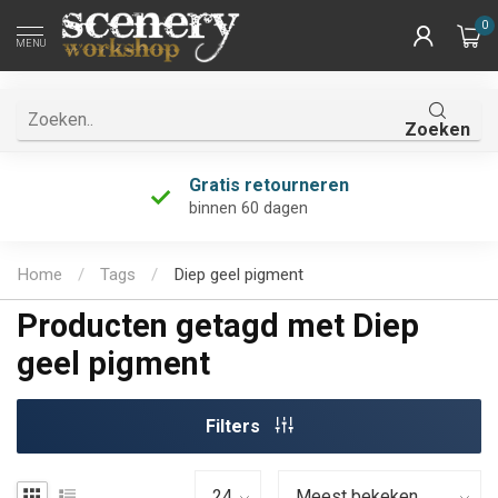
0
MENU
Zoeken
Gratis retourneren
binnen 60 dagen
Home
/
Tags
/
Diep geel pigment
Producten getagd met Diep
geel pigment
Filters