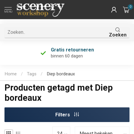
0
MENU
Zoeken
Gratis retourneren
binnen 60 dagen
Home
/
Tags
/
Diep bordeaux
Producten getagd met Diep
bordeaux
Filters