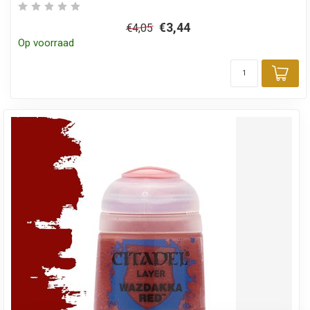
€3,44
€4,05
Op voorraad
Toe