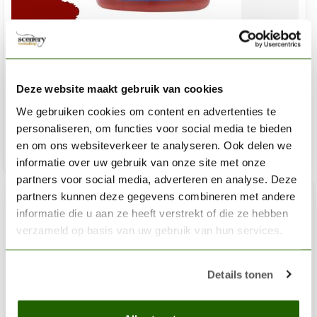
CITADEL
Wazdakka Red - Layer Paint - 12ml - 22-07
Deze website maakt gebruik van cookies
€3,60
We gebruiken cookies om content en advertenties te
Op voorraad
personaliseren, om functies voor social media te bieden
en om ons websiteverkeer te analyseren. Ook delen we
Toev
informatie over uw gebruik van onze site met onze
partners voor social media, adverteren en analyse. Deze
partners kunnen deze gegevens combineren met andere
informatie die u aan ze heeft verstrekt of die ze hebben
verzameld op basis van uw gebruik van hun services.
Details tonen