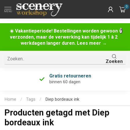
0
MENU
☀️ Vakantieperiode! Bestellingen worden gewoon
verzonden, maar de verwerking kan tijdelijk 1 à 2
werkdagen langer duren. Lees meer →
Zoeken
Gratis retourneren
binnen 60 dagen
Home
/
Tags
/
Diep bordeaux ink
Producten getagd met Diep
bordeaux ink