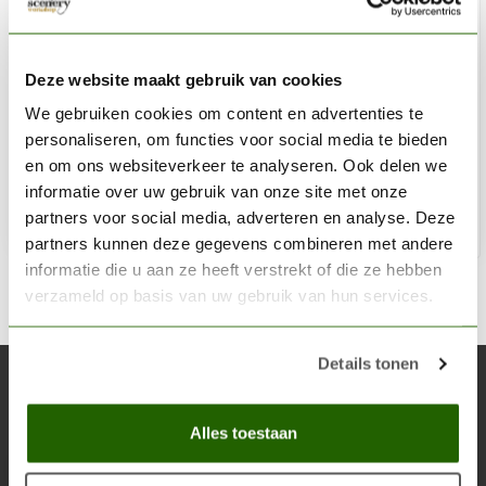
LIQUITEX
Liquitex Professional Acrylic Ink! Perylene Maroon - 30ml
Deze website maakt gebruik van cookies
- 507 - 4260507
We gebruiken cookies om content en advertenties te
personaliseren, om functies voor social media te bieden
€6,85
€8,05
en om ons websiteverkeer te analyseren. Ook delen we
Op voorraad
informatie over uw gebruik van onze site met onze
partners voor social media, adverteren en analyse. Deze
Toe
partners kunnen deze gegevens combineren met andere
informatie die u aan ze heeft verstrekt of die ze hebben
verzameld op basis van uw gebruik van hun services.
Details tonen
Abonneer je op onze nieuwsbrief
Blijf op de hoogte over onze laatste acties
Alles toestaan
Abon