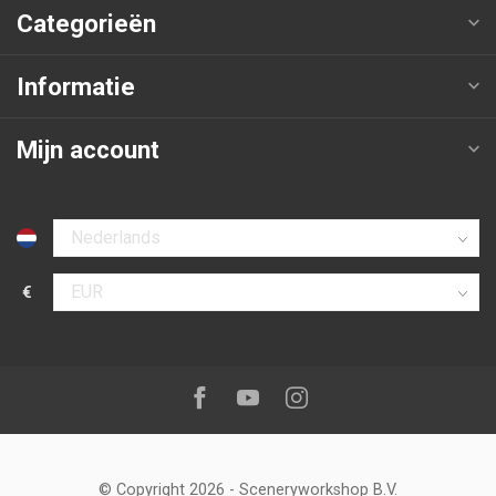
Categorieën
Informatie
Mijn account
Selecteer taal
€
Selecteer valuta
Volg ons op:
Facebook
Youtube
Instagram
© Copyright 2026
-
Sceneryworkshop B.V.