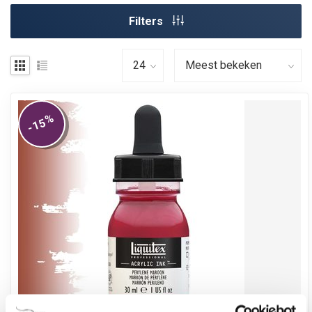
Filters
%
-15