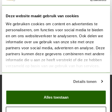
GAMERS GRASS
Deze website maakt gebruik van cookies
Dense Green Wild Tuft 6mm - GGD6-DG
We gebruiken cookies om content en advertenties te
€6,40
personaliseren, om functies voor social media te bieden
Op voorraad
en om ons websiteverkeer te analyseren. Ook delen we
informatie over uw gebruik van onze site met onze
partners voor social media, adverteren en analyse. Deze
Toe
partners kunnen deze gegevens combineren met andere
informatie die u aan ze heeft verstrekt of die ze hebben
verzameld op basis van uw gebruik van hun services.
Details tonen
Abonneer je op onze nieuwsbrief
Blijf op de hoogte over onze laatste acties
Alles toestaan
Abon