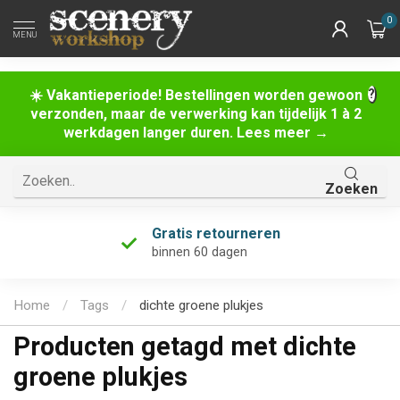
0
MENU
☀️ Vakantieperiode! Bestellingen worden gewoon
verzonden, maar de verwerking kan tijdelijk 1 à 2
werkdagen langer duren. Lees meer →
Zoeken
Gratis retourneren
binnen 60 dagen
Home
/
Tags
/
dichte groene plukjes
Producten getagd met dichte
groene plukjes