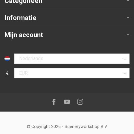
Categorieën
Informatie
Mijn account
Selecteer taal
€
Selecteer valuta
Volg ons op:
Facebook
Youtube
Instagram
© Copyright 2026
-
Sceneryworkshop B.V.