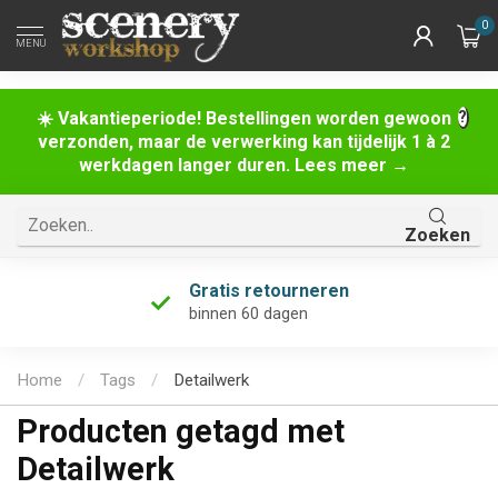
0
MENU
☀️ Vakantieperiode! Bestellingen worden gewoon
verzonden, maar de verwerking kan tijdelijk 1 à 2
werkdagen langer duren. Lees meer →
Zoeken
Gratis retourneren
binnen 60 dagen
Home
/
Tags
/
Detailwerk
Producten getagd met
Detailwerk