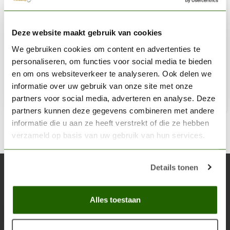
CITADEL
Deze website maakt gebruik van cookies
Hoeth Blue - Dry Paint - 12ml - 23-18
We gebruiken cookies om content en advertenties te
€3,60
personaliseren, om functies voor social media te bieden
Op voorraad
en om ons websiteverkeer te analyseren. Ook delen we
informatie over uw gebruik van onze site met onze
partners voor social media, adverteren en analyse. Deze
Toe
partners kunnen deze gegevens combineren met andere
informatie die u aan ze heeft verstrekt of die ze hebben
verzameld op basis van uw gebruik van hun services.
Details tonen
Abonneer je op onze nieuwsbrief
Blijf op de hoogte over onze laatste acties
Alles toestaan
Abon