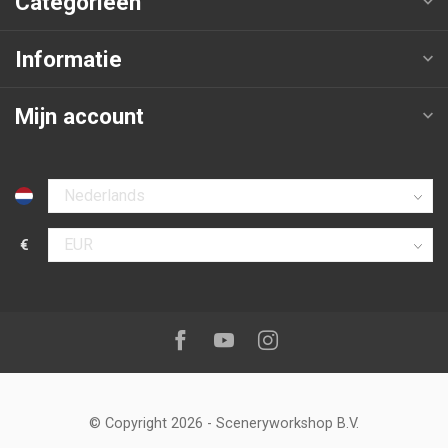
Categorieën
Informatie
Mijn account
Selecteer taal
€
Selecteer valuta
Volg ons op:
Facebook
Youtube
Instagram
© Copyright 2026
-
Sceneryworkshop B.V.