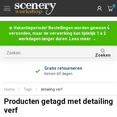
0
MENU
☀️ Vakantieperiode! Bestellingen worden gewoon
verzonden, maar de verwerking kan tijdelijk 1 à 2
werkdagen langer duren. Lees meer →
Zoeken
Gratis retourneren
binnen 60 dagen
Home
/
Tags
/
detailing verf
Producten getagd met detailing
verf