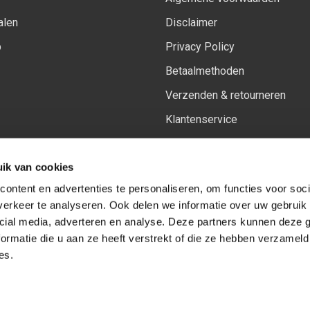
alen
Disclaimer
p
Privacy Policy
Betaalmethoden
Verzenden & retourneren
Klantenservice
Sitemap
ik van cookies
Het vernieuwde Insiders spa
ontent en advertenties te personaliseren, om functies voor soci
erkeer te analyseren. Ook delen we informatie over uw gebruik 
cial media, adverteren en analyse. Deze partners kunnen deze
Volg ons op:
Facebook
Youtube
Instagram
ormatie die u aan ze heeft verstrekt of die ze hebben verzameld
es.
© Copyright 2026
-
Sceneryworkshop B.V.