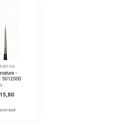
NEWTON
niature -
 - 5012000
15,80
voorraad