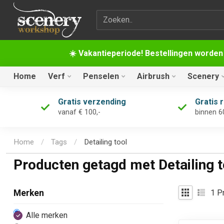
Zoekterm
☀️ Vakantieperiode! Bestellingen worden
Home
Verf
Penselen
Airbrush
Scenery
Gratis verzending
Gratis 
vanaf € 100,-
binnen 6
Home
/
Tags
/
Detailing tool
Producten getagd met Detailing t
1
Pr
Merken
Alle merken