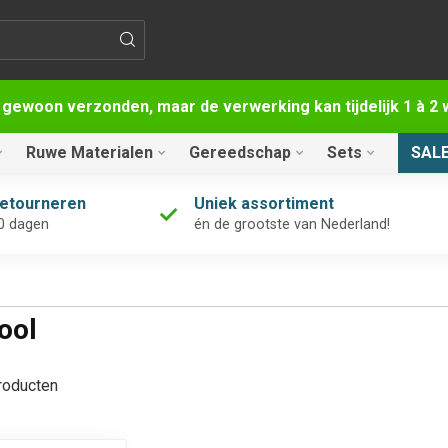
 gewoon verzonden, maar de verwerking kan tijdelijk 1 à 
Ruwe Materialen
Gereedschap
Sets
SAL
retourneren
Uniek assortiment
0 dagen
én de grootste van Nederland!
ool
oducten