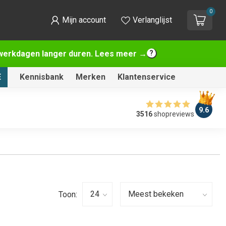
0
Mijn account
Verlanglijst
2 werkdagen langer duren. Lees meer →
E
Kennisbank
Merken
Klantenservice
9.6
3516
shopreviews
Toon: