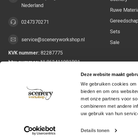
Nederland
Ruwe Materi
Gereedscha
0247370271
Sets
service@sceneryworkshop.nl
Sale
KVK nummer:
82287775
btw-nummer:
NL862411981B01
Deze website maakt gebru
We gebruiken cookies om c
bieden en om ons websitev
met onze partners voor so
combineren met andere inf
uw gebruik van hun servic
Details tonen