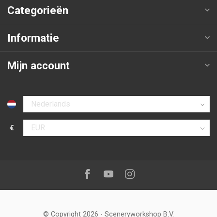
Categorieën
Informatie
Mijn account
Selecteer taal
€
Selecteer valuta
Volg ons op:
Facebook
Youtube
Instagram
© Copyright 2026
-
Sceneryworkshop B.V.