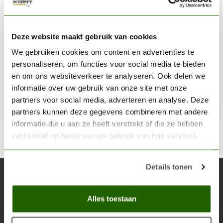
VALLEJO
#68 Stencil Edge Blades for #1 handle - reservemesjes -
Deze website maakt gebruik van cookies
5x - Vallejo Tools - T06005
We gebruiken cookies om content en advertenties te
personaliseren, om functies voor social media te bieden
€3,10
en om ons websiteverkeer te analyseren. Ook delen we
Op voorraad
informatie over uw gebruik van onze site met onze
partners voor social media, adverteren en analyse. Deze
Toe
partners kunnen deze gegevens combineren met andere
informatie die u aan ze heeft verstrekt of die ze hebben
verzameld op basis van uw gebruik van hun services.
Details tonen
Abonneer je op onze nieuwsbrief
Blijf op de hoogte over onze laatste acties
Alles toestaan
Abon