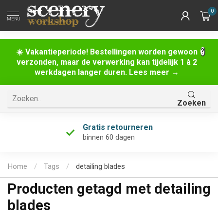
0
MENU
☀️ Vakantieperiode! Bestellingen worden gewoon
verzonden, maar de verwerking kan tijdelijk 1 à 2
werkdagen langer duren. Lees meer →
Zoeken
Gratis retourneren
binnen 60 dagen
Home
/
Tags
/
detailing blades
Producten getagd met detailing
blades