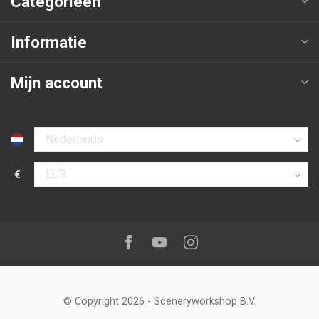
Categorieën
Informatie
Mijn account
Selecteer taal
€
Selecteer valuta
Volg ons op:
Facebook
Youtube
Instagram
© Copyright 2026
-
Sceneryworkshop B.V.