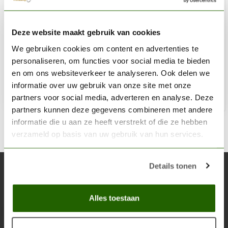
MINI MONSTERS
Deze website maakt gebruik van cookies
Queen & King Sarcophagus - MM-0116
We gebruiken cookies om content en advertenties te
€21,00
personaliseren, om functies voor social media te bieden
Niet op voorraad
en om ons websiteverkeer te analyseren. Ook delen we
informatie over uw gebruik van onze site met onze
partners voor social media, adverteren en analyse. Deze
partners kunnen deze gegevens combineren met andere
informatie die u aan ze heeft verstrekt of die ze hebben
verzameld op basis van uw gebruik van hun services.
Details tonen
Abonneer je op onze nieuwsbrief
Blijf op de hoogte over onze laatste acties
Alles toestaan
Abon