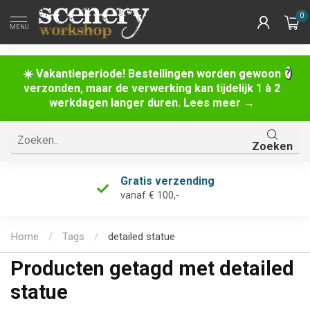
0
MENU
☀️ Vakantieperiode! Bestellingen worden gewoon
verzonden, maar de verwerking kan tijdelijk 1 à 2
werkdagen langer duren. Lees meer →
Zoeken
Gratis verzending
vanaf € 100,-
Home
/
Tags
/
detailed statue
Producten getagd met detailed
statue