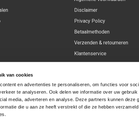
alen
Disclaimer
p
Privacy Policy
Betaalmethoden
Verzenden & retourneren
Klantenservice
Sitemap
ik van cookies
Het vernieuwde Insiders spa
ontent en advertenties te personaliseren, om functies voor soci
erkeer te analyseren. Ook delen we informatie over uw gebruik 
cial media, adverteren en analyse. Deze partners kunnen deze
Volg ons op:
Facebook
Youtube
Instagram
ormatie die u aan ze heeft verstrekt of die ze hebben verzameld
es.
© Copyright 2026
-
Sceneryworkshop B.V.