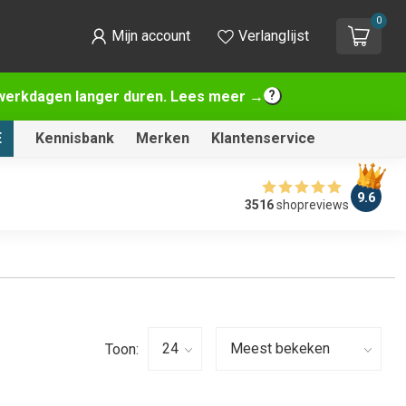
0
Mijn account
Verlanglijst
2 werkdagen langer duren. Lees meer →
E
Kennisbank
Merken
Klantenservice
9.6
3516
shopreviews
Toon: