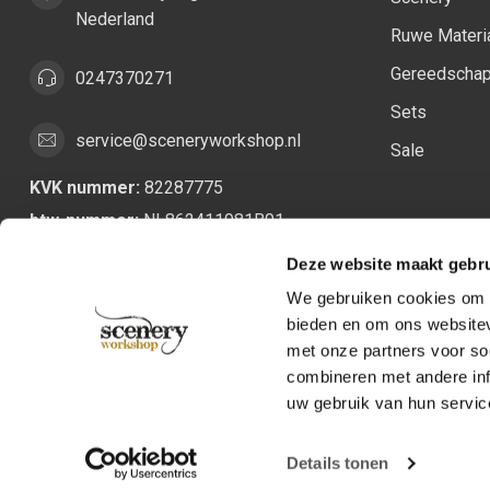
Nederland
Ruwe Materi
Gereedscha
0247370271
Sets
service@sceneryworkshop.nl
Sale
KVK nummer:
82287775
btw-nummer:
NL862411981B01
Deze website maakt gebru
We gebruiken cookies om c
bieden en om ons websitev
met onze partners voor so
combineren met andere inf
uw gebruik van hun servic
Details tonen