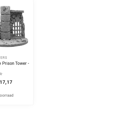
TERS
e Prison Tower -
17,17
voorraad