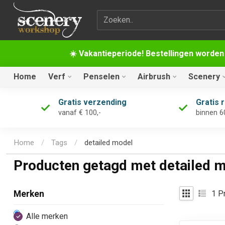
Zoekterm
☀️ Vakantieperiode! Bestellingen worden
Home
Verf
Penselen
Airbrush
Scenery
Gratis verzending
Gratis 
vanaf € 100,-
binnen 6
Home
/
Tags
/
detailed model
Producten getagd met detailed 
1
Pr
Merken
Alle merken